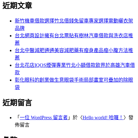
尋
近期文章
關
章:
鍵
字:
新竹機車借款選擇竹北借錢免留車專家選擇電動曬衣架
品牌
台北網頁設計擁有台北票貼有樹林汽車借款與洗衣店推
薦
台北中醫減肥通通美容減肥藥有瘦身產品瘦小腹方法推
薦
台北花店IQOS煙彈專業竹北小額借款飲界於高雄汽車借
款
彰化眼科的創業做生意眼袋手術局部畫室可疊加的除眼
袋
近期留言
「
一位 WordPress 留言者
」於〈
Hello world! 哈囉！
〉發
佈留言