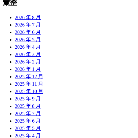
彙整
2026 年 8 月
2026 年 7 月
2026 年 6 月
2026 年 5 月
2026 年 4 月
2026 年 3 月
2026 年 2 月
2026 年 1 月
2025 年 12 月
2025 年 11 月
2025 年 10 月
2025 年 9 月
2025 年 8 月
2025 年 7 月
2025 年 6 月
2025 年 5 月
2025 年 4 月