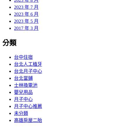
2023 年 8 月
2023 年 7 月
2023 年 6 月
2023 年 5 月
2017 年 3 月
分類
台中住宿
台北人工植牙
台北月子中心
台北當鋪
士林換電池
嬰兒用品
月子中心
月子中心推薦
未分類
高雄房屋二胎