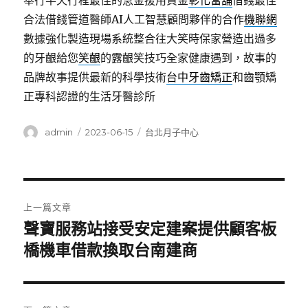
舉行半天行程最佳的急金援用資金
彰化當舖
借錢最佳
合法借錢管道醫師AI人工智慧顧問夥伴的合作
機聯網
數據強化製造現場系統整合往大笑時保家營造出過多
的牙齦給您
笑齦
的露齦笑技巧全家健康遇到，故事的
品牌故事提供最新的科學技術
台中牙齒矯正
和齒顎矯
正專科認證的生活牙醫診所
作
發
分
admin
2023-06-15
台北月子中心
者
佈
類
日
期:
文
上一篇文章
章
聲寶服務站接受安定建案提供顧客板
上
一
橋機車借款換取台南建商
導
篇
覽
文
章: