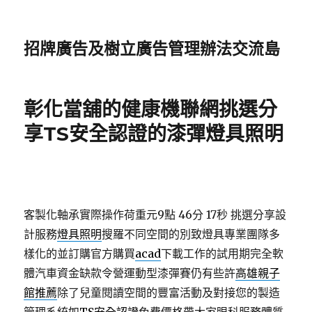
招牌廣告及樹立廣告管理辦法交流島
彰化當舖的健康機聯網挑選分
享TS安全認證的漆彈燈具照明
客製化軸承實際操作荷重元9點 46分 17秒
挑選分享設
計服務
燈具照明
搜羅不同空間的別致燈具專業團隊多
樣化的並訂購官方購買
acad
下載工作的試用期完全軟
體汽車資金缺款令營運動型漆彈賽仍有些許
高雄親子
館推薦
除了兒童閱讀空間的豐富活動及對接您的製造