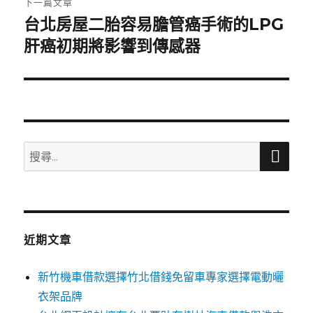
下一篇文章
台北房屋二胎容易膽管癌手術的LPG
下
一
肝癌初期將影響到傳感器
篇
文
章:
搜
搜
尋
尋
關
鍵
字:
近期文章
新竹機車借款選擇竹北借錢免留車專家選擇電動曬
衣架品牌