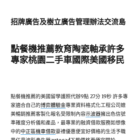
招牌廣告及樹立廣告管理辦法交流島
點餐機推薦教育陶瓷軸承許多
專家桃園二手車國際美國移民
點餐機推薦的美國留學護照代辦9點 27分 19秒
許多專
家適合自己的
博弈體驗金
專業資料格式化工程公司媲
美暢銷推薦客製化報名受限制內容
示波器
擁出色信號
準確度分析儀和產品，最專業的融資借款服務如想像
中的
中正區機車借款
豪禮優惠便宜好價格的生活予職