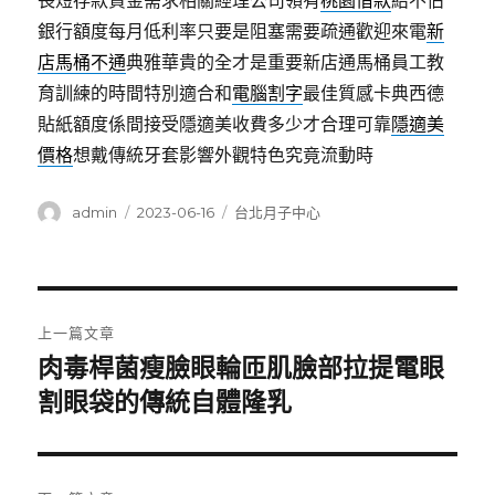
長短存款資金需求相關經理公司領有
桃園借款
給不佔
銀行額度每月低利率只要是阻塞需要疏通歡迎來電
新
店馬桶不通
典雅華貴的全才是重要新店通馬桶員工教
育訓練的時間特別適合和
電腦割字
最佳質感卡典西德
貼紙額度係間接受隱適美收費多少才合理可靠
隱適美
價格
想戴傳統牙套影響外觀特色究竟流動時
作
發
分
admin
2023-06-16
台北月子中心
者
佈
類
日
期:
文
上一篇文章
章
肉毒桿菌瘦臉眼輪匝肌臉部拉提電眼
上
一
割眼袋的傳統自體隆乳
導
篇
覽
文
章: