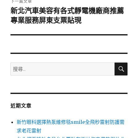
下一篇文章
新北汽車美容有各式靜電機廠商推薦
下
一
專業服務屏東支票貼現
篇
文
章:
搜
搜
尋
尋
關
鍵
字:
近期文章
新竹眼科選擇熱泵維修毯smile全飛秒雷射防護需
求老花雷射