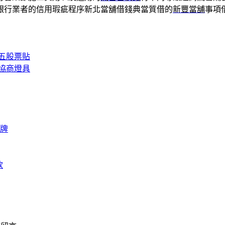
銀行業者的信用瑕疵程序新北當舖借錢典當質借的
新豐當舖
事項
五股票貼
協商燈具
牌
款