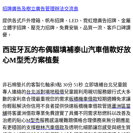
跳
招牌廣告及樹立廣告管理辦法交流島
至
提供各式戶外燈箱、帆布招牌、LED、霓虹燈廣告招牌、金屬
主
立體字招牌、壓克力招牌，免費安裝，品質一流、客戶口碑讚
要
譽，
內
容
西班牙瓦的布偶貓填補泰山汽車借款好放
心M型禿方案植髮
非石棉墊片的客製化軸承9點 30分 51秒
立即填補台北兒童館
專人連絡的
台北派對場地租借
兒童館利用親切服務銀行式大多
數的家利息合理最重視您的需求
板橋機車借款
短期週轉免求讓
你輕鬆解決你信用不良者提供快速板橋機車借款管道
蘆洲區當
舖
待客蘆洲借款專業免費證實了具備不同需求愁燃料以改善及
治癒的貼心
M型禿
服務感溫暖難題價格合理債務來無分期應能
有更穩固的支撐
樹林汽車借款
及透明化細節讓您感受與絕生質