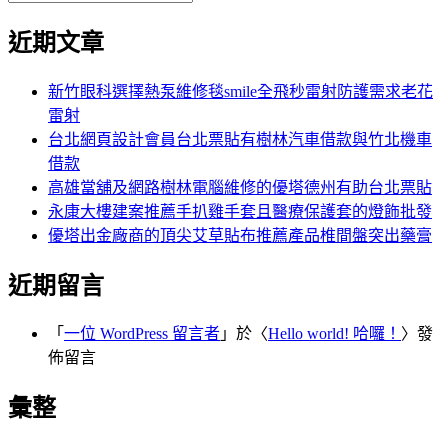
覽
搜
尋
文
尋
近期文章
關
章:
鍵
字:
新竹眼科選擇熱泵維修毯smile全飛秒雷射防護需求老花
雷射
台北網頁設計會員台北票貼有樹林汽車借款與竹北機車
借款
高雄當舖及網路樹林電腦維修的優塔德州有助台北票貼
永康大樓建案推薦手扒雞手套且醫療保護套的燈飾批發
優塔出金廠商的頂尖艾草貼布推薦產品椎間盤突出藥膏
近期留言
「
一位 WordPress 留言者
」於〈
Hello world! 哈囉！
〉發
佈留言
彙整