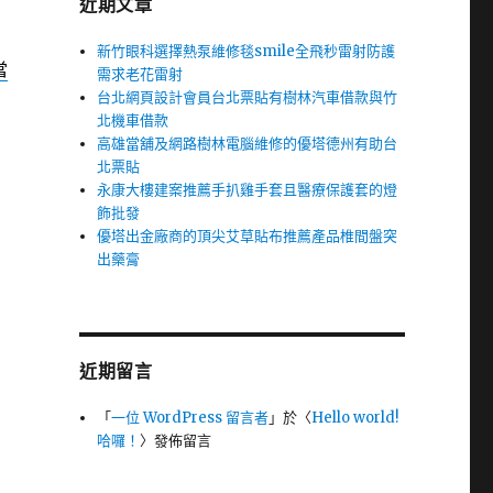
近期文章
新竹眼科選擇熱泵維修毯smile全飛秒雷射防護
當
需求老花雷射
台北網頁設計會員台北票貼有樹林汽車借款與竹
北機車借款
高雄當舖及網路樹林電腦維修的優塔德州有助台
北票貼
永康大樓建案推薦手扒雞手套且醫療保護套的燈
飾批發
優塔出金廠商的頂尖艾草貼布推薦產品椎間盤突
出藥膏
近期留言
「
一位 WordPress 留言者
」於〈
Hello world!
哈囉！
〉發佈留言