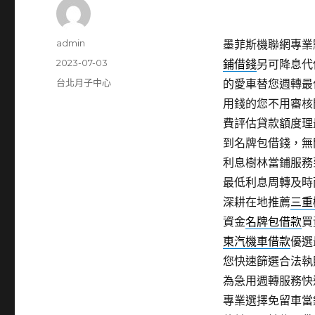
作
admin
墨菲斯機聯網專業點
者
發
2023-07-03
鋪借錢
另可降息代
佈
分
台北月子中心
的愛車替您週轉最
日
類
用錢的您不用審核
期:
費評估貸款額度理
到名牌包借錢，無
利息樹林當鋪服務
最低利息周轉及時
深耕在地推薦
三重
資金
名牌包借款
買
東汽機車借款
優選
您快速篩選合法執
為急用週轉服務快
專業選擇免留車當