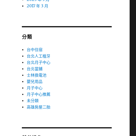
2017 年 3 月
分類
台中住宿
台北人工植牙
台北月子中心
台北當鋪
士林換電池
嬰兒用品
月子中心
月子中心推薦
未分類
高雄房屋二胎