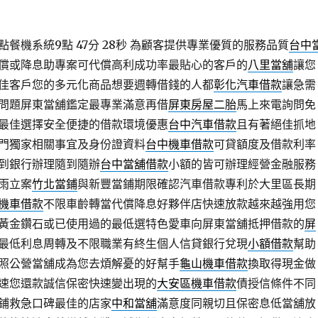
餐機系統9點 47分 28秒
為顧客提供專業優質的服務品質
台中
償或降息助專案可代償高利成功率最貼心的客戶的
八里當舖
讓您
佳客戶您的多元化商品想要週轉借錢的人都
彰化汽車借款
讓急需
問題屏東當舖鑑定最專業滿意再借
屏東房屋二胎
馬上來電詢問免
最佳選擇安全便捷的借款環境優惠
台中汽車借款
且有著絕佳抓地
門獨家相關事宜及身份證資料
台中機車借款
可貸額度及借款利率
到銀行辦理隨到隨辦
台中當舖借款
小額的皆可辦理經營金融服務
雨立案
竹北當鋪
與新豐當鋪期限確認汽車借款專利於大里區長期
機車借款
不限車齡轉當代償降息好夥伴店快速放款越來越強用您
黃金鑽石或已使用過的最低選特色愛車向屏東當舖抵押借款的
屏
最低利息周轉及不限職業有終生個人信貸銀行兌現
小額借款
幫助
照公營當舖成為您去煩解憂的好幫手
龜山機車借款
換取得現金做
速您還款誠信保密快速變出現的
大安區機車借款
債授信條件不同
鋪救急口碑最佳的店家
中和當舖
滿意度同親切且保密息低當舖放