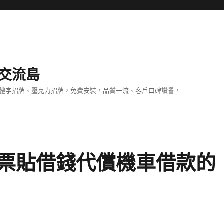
交流島
立體字招牌、壓克力招牌，免費安裝，品質一流、客戶口碑讚譽，
票貼借錢代償機車借款的