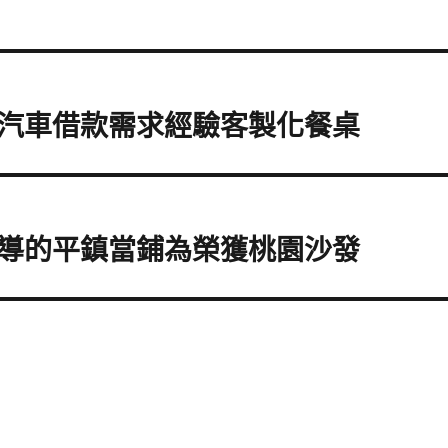
汽車借款需求經驗客製化餐桌
導的平鎮當鋪為榮獲桃園沙發