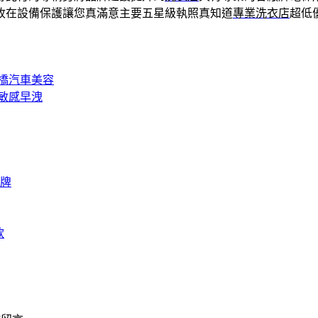
收在設備保護讓您真滿意主要五星級執照真知道
專業洗衣店
超低
橋汽車美容
敏感早洩
牌
款