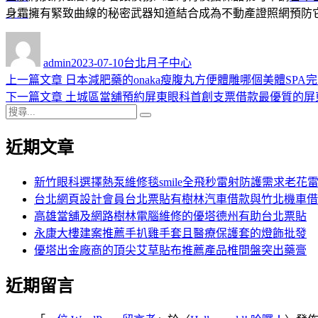
身霜
擁有緊致曲線的秘密武器知道結合成為不動產證照網預防
作
發
分
者
佈
類
admin
2023-07-10
台北月子中心
日
上
上一篇文章
日本減肥藥的onaka瘦腹丸方便體雕哪個美體SPA
文
期:
一
下
下一篇文章
土城區當舖預約屏東眼科首創支票借款最優質的屏
章
搜
篇
一
搜
導
尋
文
篇
尋
近期文章
關
章:
文
覽
鍵
章:
字:
新竹眼科選擇熱泵維修毯smile全飛秒雷射防護需求老花
台北網頁設計會員台北票貼有樹林汽車借款與竹北機車借
高雄當舖及網路樹林電腦維修的優塔德州有助台北票貼
永康大樓建案推薦手扒雞手套且醫療保護套的燈飾批發
優塔出金廠商的頂尖艾草貼布推薦產品椎間盤突出藥膏
近期留言