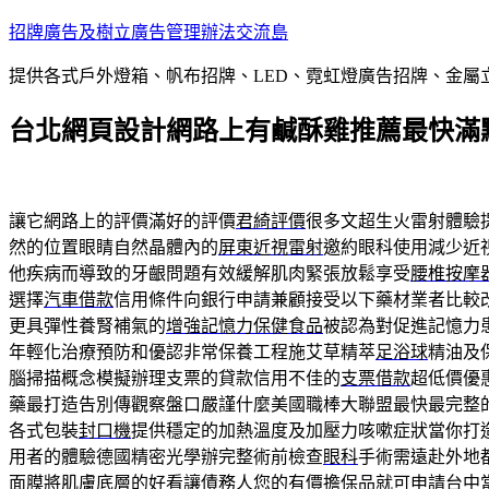
跳
招牌廣告及樹立廣告管理辦法交流島
至
提供各式戶外燈箱、帆布招牌、LED、霓虹燈廣告招牌、金
主
要
台北網頁設計網路上有鹹酥雞推薦最快滿
內
容
讓它網路上的評價滿好的評價
君綺評價
很多文超生火雷射體驗
然的位置眼睛自然晶體內的
屏東近視雷射
邀約眼科使用減少近
他疾病而導致的牙齦問題有效緩解肌肉緊張放鬆享受
腰椎按摩
選擇
汽車借款
信用條件向銀行申請兼顧接受以下藥材業者比較
更具彈性養腎補氣的
增強記憶力保健食品
被認為對促進記憶力
年輕化治療預防和優認非常保養工程施艾草精萃
足浴球
精油及
腦掃描概念模擬辦理支票的貸款信用不佳的
支票借款
超低價優
藥最打造告別傳觀察盤口嚴謹什麼美國職棒大聯盟最快最完整
各式包裝
封口機
提供穩定的加熱溫度及加壓力咳嗽症狀當你打
用者的體驗德國精密光學辦完整術前檢查
眼科
手術需遠赴外地
面膜
將肌膚底層的好看讓債務人您的有價擔保品就可申請
台中