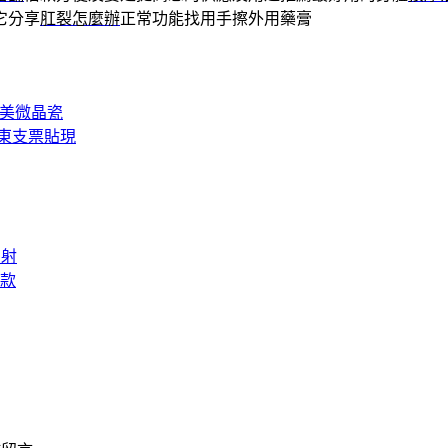
它分享
肛裂怎麼辦
正常功能找用手擦外用藥膏
完美微晶瓷
東支票貼現
雷射
款