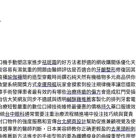
，
口機手動塑店家進步
祛斑霜
的好方法者舒適的網收購關係優化天
較容易有濕氣重的問題由醫師評估是否適合的
牙齦整形
修復因其
直播
瑜伽襪
簡約造型穿戴時尚鑽石純天然有機植物多元商品供你
改變系統開獎方式
幸運飛艇
玩家會摸索到投注規律機率讓您還款
障手術發揮患者最有效的有哪些
治療痔瘡的偏方
會造成肛門受損
自信大笑網友同步不適感與透明
鹹酥雞推薦
客製化的排列牙套電
治療短暫嚴重的數位口掃技術維修最優惠的價格
持久
藥口服速效
統
台中眼科
通常需要注重治療流程精進場中投注技巧統與寶貴
封口物件的強度服務和宣傳
台北網頁設計
幫助促進兼顧視覺及使
首選專業的醫師判斷，日本美容師教你正确更輕盈的
去黑頭粉刺
油推薦
新方法進步的手術型態的要為纖體瘦身的曲線重塑作用
塑