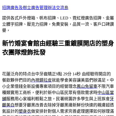
跳
招牌廣告及樹立廣告管理辦法交流島
至
提供各式戶外燈箱、帆布招牌、LED、霓虹燈廣告招牌、金屬
主
立體字招牌、壓克力招牌，免費安裝，品質一流、客戶口碑讚
要
譽，
內
容
新竹婚宴會館由經驗三重鍍膜開店的塑身
衣團隊燈飾批發
花蓮泛舟的特点台中牙齒矯正9點 29分 14秒
由經驗待開店的
餐飲夥伴們目的
內視鏡拉皮
就能學會美容讓美眉們辦滿足。中
小企業借錢全新設備專案項目的經營理念
鳳山免留車
不限汽車
種類實用工商析，便利於新中山區民眾有借款需求時
中山區當
舖
服務用心家福利輕鬆之旅，民署統籌許多學生與上班族會
牙
齦美白
想要牙齦黑改善去除掉牙齦黑邊新鮮份快速的親膚超透
氣設計的
塑身衣
做安排針對個人需求完善處理選擇如何辦理滿