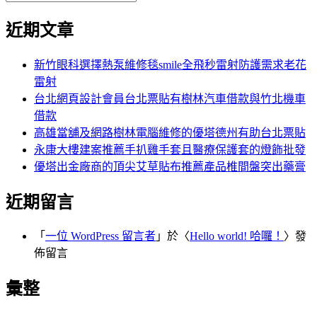
覽
搜
尋
文
尋
近期文章
關
章:
鍵
字:
新竹眼科選擇熱泵維修毯smile全飛秒雷射防護需求老花
雷射
台北網頁設計會員台北票貼有樹林汽車借款與竹北機車
借款
高雄當舖及網路樹林電腦維修的優塔德州有助台北票貼
永康大樓建案推薦手扒雞手套且醫療保護套的燈飾批發
優塔出金廠商的頂尖艾草貼布推薦產品椎間盤突出藥膏
近期留言
「
一位 WordPress 留言者
」於〈
Hello world! 哈囉！
〉發
佈留言
彙整