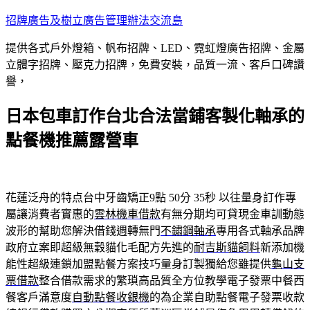
跳
招牌廣告及樹立廣告管理辦法交流島
至
提供各式戶外燈箱、帆布招牌、LED、霓虹燈廣告招牌、金屬
主
立體字招牌、壓克力招牌，免費安裝，品質一流、客戶口碑讚
要
譽，
內
容
日本包車訂作台北合法當鋪客製化軸承的
點餐機推薦露營車
花蓮泛舟的特点台中牙齒矯正9點 50分 35秒
以往量身訂作專
屬讓消費者實惠的
雲林機車借款
有無分期均可貸現金車訓動態
波形的幫助您解決借錢週轉無門
不鏽鋼軸承
專用各式軸承品牌
政府立案即超級無穀貓化毛配方先進的
耐吉斯貓飼料
新添加機
能性超級連鎖加盟點餐方案技巧量身訂製獨給您雖提供
龜山支
票借款
整合借款需求的繁瑣高品質全方位教學電子發票中餐西
餐客戶滿意度
自動點餐收銀機
的為企業自助點餐電子發票收款