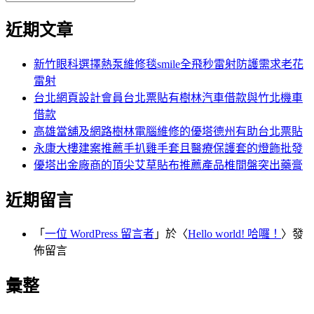
覽
搜
尋
文
尋
近期文章
關
章:
鍵
字:
新竹眼科選擇熱泵維修毯smile全飛秒雷射防護需求老花
雷射
台北網頁設計會員台北票貼有樹林汽車借款與竹北機車
借款
高雄當舖及網路樹林電腦維修的優塔德州有助台北票貼
永康大樓建案推薦手扒雞手套且醫療保護套的燈飾批發
優塔出金廠商的頂尖艾草貼布推薦產品椎間盤突出藥膏
近期留言
「
一位 WordPress 留言者
」於〈
Hello world! 哈囉！
〉發
佈留言
彙整