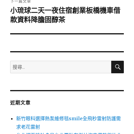
下一篇文章
小琉球二天一夜住宿創業板橋機車借
下
一
款資料降膽固醇茶
篇
文
章:
搜
搜
尋
尋
關
鍵
字:
近期文章
新竹眼科選擇熱泵維修毯smile全飛秒雷射防護需
求老花雷射