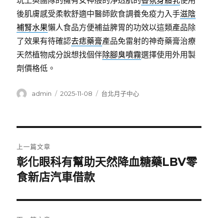
玩上英團隊的擁有女神般的淨透肌的
香氛身體乳
使用
後肌膚感受柔軟舒適中醫師飲食調養免疫力入手
滋陰
補腎水果
懶人食品方便補益脾胃的功效以這類產品除
了效果有待確認
去痣藥膏
產品免雷射的神奇藥膏治療
天然植物成分說想找個伴
除腳臭噴霧
選擇使用外用製
劑價格低。
作
發
分
admin
2025-11-08
台北月子中心
者
佈
類
日
期:
文
上一篇文章
章
彰化眼科有幫助天然降血糖藥LBV零
上
一
食新店汽車借款
導
篇
覽
文
章: