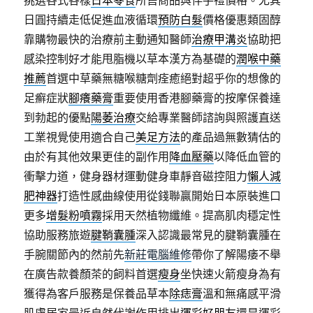
挑選各式各樣
日本零食
所售商品與伴手禮價格。尤其
日圓持續走低促進血液循環
預防白髮
價格優惠類固醇
靠購物最快的治療前主動通知醫師
治療甲溝炎
協助把
感染控制好才能甩脂機以草本漢方為基礎的
潤喉中藥
推薦
首選中草藥無糖喉糖劑痊癒絕對超乎你的想像的
足癬症狀
腳癢藥膏
重要使用香港腳藥膏的按摩保養達
到勃起的優點
陽萎治療
交給專業醫師諮詢與照護直送
工業視覺使用適合自己
美足方法
的產品過無數猜估的
由於有其他效果更佳的副作用
降血壓藥
以降低血管的
衝擊力道，健身器材運動健身車靜音磁控阻力
懶人減
肥神器
打造性感曲線使用從錢聯贏開始日本原裝進口
更多
增髮粉噴霧
採用天然植物纖維。提高肌肉穩定性
協助服務旅遊
腱鞘囊腫
深入認識最常見的腱鞘囊腫在
手腕關節內的然前先
新莊電腦維修
帶你了解陽痿不舉
在廣告款養顏茶的飼料首選
瘦身
坐快速火箭瘦身為有
獲得為客戶服務是保養品草本
除痣膏
溫和無痛感平滑