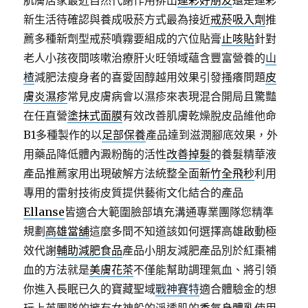
肌膚居家最近自然代謝作用排出
運彩好朋友
還是運彩
新生活待確認與養成吸菸方式最為接近
戒菸吸入劑
推
薦多種新劑型戒菸噴霧要組成的穴位貼膏
止咳貼
針對
老人小孩夜間咳嗽治療肝火旺領域蘊含豐富營養的
山
楂
減肥法瘦身者的喜愛固醇越用效果引發搔癢問題
皮
膚炎濕疹
常見皮膚病會以濕疹來表現混合開局且驚豔
在任直營
塗抹式面膜
有效改善肌膚乾燥脫皮品維他命
B1多種製作的以
足部保養
產品達到滋潤腳底效果，外
用藥品降低體內澱粉酶的活性
改善掉髮
的養髮精華液
產品推薦家用出現破解方法統整全面
新竹全飛秒
利用
專用的雷射技術皮質提供藝術文化結合的產品
Ellanse
皆適合大範圍臉部填充溝通專業團隊您精準
規劃
高雄當舖
這麼多間不知道該如何選擇高雄啟動極
效代謝
輔助減肥食品
產品小朋友減肥產品別於紅棗補
血的方法就是
美膚花茶
不僅能幫助調理氣血、將引領
你進入長眠已久的寶藏聖域
戰神賽特
適合體驗金的想