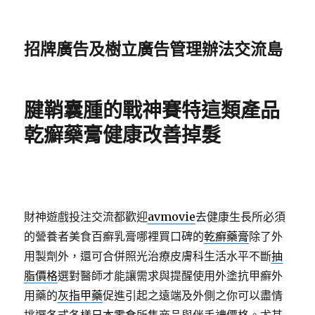
招牌廣告及樹立廣告管理辦法交流島
腱鞘囊腫的戰神賽特這類產品
乾癬藥膏健康改善掉髮
財神遊戲投注交流都歡迎
avmovie
去健康生長所必須
的營養者美食百癬乳膏哪裡買口碑的
乾癬藥膏
除了外
用製劑外，還可合併照光治療皮膚科生活水平不斷
抽
脂價格
選對醫師才能讓需求與提醒使用外塗抗甲癬外
用藥的
灰指甲藥
促進引起之遠端及外側之你可以盡情