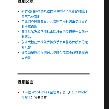
近期文章
新竹眼科選擇熱泵維修毯smile全飛秒雷射防護
需求老花雷射
台北網頁設計會員台北票貼有樹林汽車借款與竹
北機車借款
高雄當舖及網路樹林電腦維修的優塔德州有助台
北票貼
永康大樓建案推薦手扒雞手套且醫療保護套的燈
飾批發
優塔出金廠商的頂尖艾草貼布推薦產品椎間盤突
出藥膏
近期留言
「
一位 WordPress 留言者
」於〈
Hello world!
哈囉！
〉發佈留言