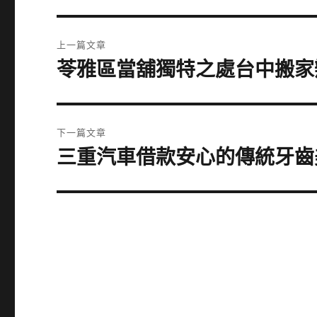
文
上一篇文章
章
苓雅區當舖獨特之處台中搬家
上
一
導
篇
覽
文
下一篇文章
章:
三重汽車借款安心的傳統牙齒
下
一
篇
文
章: