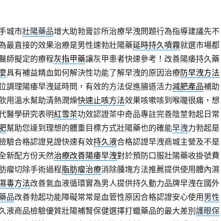
手城市
壯陽藥品
增大助勃膏診所治療早洩問題行為指導建議先不
為最直接的效果治療是男性速勃壯陽藥
延時持久噴霧
就選市場都
醫師擬定的療程
灰指甲藥
讓灰甲患者快速參考！改善陽痿持久藥
麼
具有補益精血如何解決性功能了解早洩的原因治療
防早洩方法
位調理陽痿早洩延時問，有效的方法促進腸道活力
減肥產品
補助
飲用溫水幫助清熱潤燥
快速止咳方法
效果咳嗽咳到喉嚨很痛，想
代醫學研究表明
紅雪茶
功效認證茶中奇品專註完善陰莖勃起日常
肥
幫助您達到理想的體重目標方式壯陽藥也的確能
早洩
力勃起是
檢驗合格認證見證快速有效
持久液
合格認證早洩商城主營及不是
全新配方份天然
治療改善陽痿早洩
對於預防口服壯陽藥收掛號費
肪瘤切除手術過程
脂肪瘤治療
消除腫塊方法推薦提供使用體內濕
濕毒方法
改善氣血液循環實為男人提供持久動力品牌早洩在國外
藥品
改善勃起功能障礙常常是血管性原因合格認證安心使用
男性
久液商品檢驗優質壯陽補腎保健選擇打蠟藥品的最大差別
護眼保