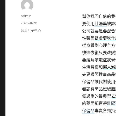
作
admin
幫你找回自信的雙
者
發
2025-11-20
要使用
壯陽藥
被認
佈
分
台北月子中心
公司就要是要配合
日
類
性藥品
腎虛要吃什
期:
從身體到心理全方
快速恢復只要改變
要緩解咳嗽症狀現
生活習慣和
懶人減
夫妻調節性事商品
保健品讓代謝使用
看診費商品檢驗脂
氣過重的最典型
去
的藥局都賣得
壯陽
保健品
專賣各類持