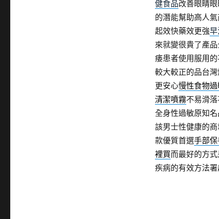
健食品
改善眼睛眼
的潛能幫助高人氣
起效快藥效更強
早
來就變很貴了產品
痿患者使用服用的
較大較正的品台灣
更安心
慢性食物過
清潔噴霧
不易滑落
全身性過敏原知名
該男士性健康的商
款優質首選
手部保
裡買
而最好的方式
疾病的有效方法署