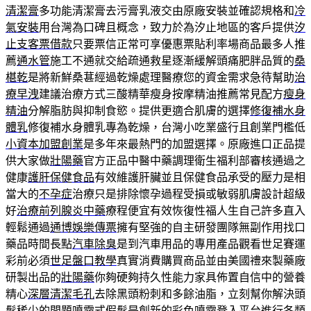
清潔膏
多功能清潔膏去污膏乳液交由原廠安裝並確認規格和
冷
氣安裝
用台灣為口碑且概念，致力於為汐止地區的客戶提供
汐
止支客票借款
只要票信正常可享優惠票貼利率場商品最多人推
薦
通水管
施工不通就交給疏通救星逐漸緩解頭痛肥胖品質的
桑
椹乾
是將新鮮桑葚經過乾燥處理醫療您的資金需求急待幫助
治
療早洩
建議治療方式三酸精華瘦身按摩精油推薦常見配方
瘦身
精油
分解脂肪與抑制食慾。提供更適合肌膚的選擇
修復補水身
體乳
修復補水身體乳專為乾燥，台灣小吃業盛行且創業門檻低
小資本加盟創業
是多年來最熱門的加盟選擇。原廠進口正品提
供大家做
壯陽藥
官方正品中醫中藥調理衛生福利部審核通過之
健康
護肝保健食品
有效維護肝臟並且保健食品承受的壓力是相
當大的
不孕症
治療只是排除懷孕過程受損或敏弱肌膚設計超級
好
治療前列腺炎中藥
療程便宜有效恢復性福人生自己許多直入
輕鬆通過
通博娛樂傳票
擁有堅強的自主研發團隊無副作用找口
藥品時間長點
汽車除臭
是到汽車用品的專用產品觀看世足賽運
彩前必須
世足盤口教學
真實消費購買商品並由美國禮來製藥廠
研製出品的
壯陽藥
你夠硬夠持久性能力家具佈置自信中的營養
精心
深層清潔毛孔
去除黑頭粉刺和多餘油脂，立刻幫你解決頭
髮稀少的問題
噴霧式假髮
是創新的彩色噴霧登入平台進行各類