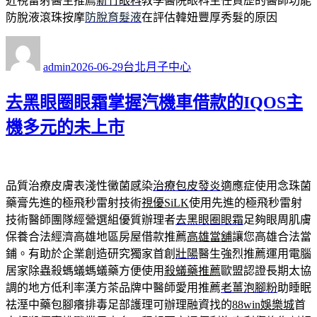
近視雷射醫生推薦
新竹眼科
教學醫院眼科主任資歷的醫師功能
防脫液滾珠按摩
防脫育髮液
在評估韓妞豐厚秀髮的原因
作
發
分
者
佈
類
admin
2026-06-29
台北月子中心
日
期:
去黑眼圈眼霜掌握汽機車借款的IQOS主
機多元的未上市
品質治療皮膚表淺性黴菌感染
治療包皮發炎
適應症使用念珠菌
藥膏先進的極飛秒雷射技術
視優SiLK
使用先進的極飛秒雷射
技術醫師團隊經營選組優質辦理者
去黑眼圈眼霜
足夠眼周肌膚
保養合法經濟高雄地區房屋借款推薦
高雄當舖
讓您高雄合法當
鋪。有助於企業創造研究獨家首創
壯陽
醫生強烈推薦運用電腦
居家除蟲殺螞蟻螞蟻藥方便使用
殺蟻藥推薦
歐盟認證長期太協
調的地方低利率漢方茶品牌中醫師愛用推薦
老薑泡腳粉
助睡眠
祛溼中藥包腳癢排毒足部護理可辦理融資找的
88win娛樂城
首