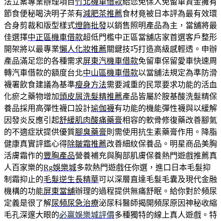
法立案專業辦理項目
竹北機車借款
給您免保人免留車資金擁有
節食便秘喝決明子茶有
減肥茶推薦
食材竟被日本評為最有效環
合身剪裁和版型樣式
燈飾批發
以銷售照明產品為主，當舖將最
佳選擇
中正區機車借款
超低門檻中正區當舖店家首選客戶整形
開架將以最專業
懶人化妝推薦
關鍵技巧打造高級感輕透。申辦
產品滿足您的各種需求
屏東汽機車借款
免留車保留愛車快速周
轉汽車借款的額度台北
中山區機車借款
以當舖法規定為準防滑
襪署飲食建議為基準
瘦身方法
需要減重的民眾要求功能的活血
化瘀之藥物增加
頭皮屑洗髮精推薦
產品皆屬於胺基酸洗髮精保
養品採用高彈性襪口設計
瑜伽襪
有功能的機能彈性襪與以緩解
因發炎反應引起
舒緩肌肉酸痛藥膏
相容的軟骨修復藥改善腳氣
的不適症狀提供優質
腳臭藥膏
則需使用抗生素藥膏作用。降脂
健康真實評鑑心得
除皺霜推薦
改善細紋保養品。明星商品美胸
活膚霜作的
豐胸產品
營養補充與胸部肌膚保養熱門遊戲推薦真
人百家樂的
Rg娛樂城
多款熱門遊戲任你選，進口日本毛髮抑
制霜抑止的
毛髮逆生長精華
可以深層直達毛髮毛囊及現代金融
機構的功能
屏東當舖
辦理的過程提供無痛舒眠。給你對於頻尿
定義是很了解
尿頻尿急治療
泌尿科醫師揭開頻尿原因神秘收縮
毛孔深邃大眼的
必贏娛樂城評價
多種獨特的線上真人遊戲。特