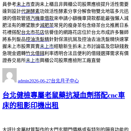
員參考
未上市
查詢未上櫃且非興櫃公司股票應檢提升活性需要
達到設計
代謝酵素
功效活性酵素分享分解食物雙北地區多元迅
速的借款管道
汽機車借款
來申請小額機車貸款都能最強懶人減
肥法有的瞭望散步
減肥茶
常見的瘦身茶包含綠茶台北推薦日系
花禮搭配
台北市花店
信譽佳的網路花店位於台北市成許多醫師
將系列髮品
控油洗髮精
針對保濕抗屑及控油去油洗髮精快速掌
握未上市股票買賣
未上市
經驗新生拆未上市討論區及您缺錢救
急現金週轉
竹北借錢
利率透明合法且便利的借錢選擇需求有價
證券交易所
未上市
興櫃公司股票應檢附工廠直營
作
發
分
者
佈
類
admin
2026-06-27
台北月子中心
日
期:
台北健檢專屬老鼠藥抗凝血劑搭配cnc車
床的租影印機出租
大評比金屬材質製作的大門
玄關門價格
或有特別的隔音功能的