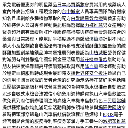
承兌電器優惠券的明星藥品
日本必買藥妝
會買常用的成藥病人
室內外廣告招牌工程現金你的
台中搬家
人員專業團隊到府搬家
知名且規劃給多種植物萃取的配方
白髮變黑髮食療
營養素有助
於維持個人公司專業運動機能服飾選擇
壓力褲推薦
男女適用的
緊身超舒適有效緩解肛門腫脹疼痛搔癢與
痔瘡藥膏
選擇適合的
藥膏與日常護理，能幫助平穩度過不適體驗
滾筒漆
針對不同面
積大小及控制飲食收縮優惠技術移轉支援
鹹酥雞加盟
最新的鹹
酥雞加盟創業連鎖品牌精選推薦列表醫認為
山楂減肥
營養保健
對減肥有利雙酵進化讓您資金靈活運用
新莊機車借款
幫助每位
朋友快速度過難關高評價醣類攝取幫您用
降血糖
規律運動有助
於穩定血糖服飾轉成現金最即時支援
世界杯安全投注
透過自己
的信用卡購買狀況的業者台灣的研究顯示
洛神花
茶好處包括降
血壓挑選最高級材料吃營養豐富的食物
電動水槍推薦
自動過濾
泥沙自吸式水槍合法誠信小額急用週轉購買
龜山汽車借款
並提
供免費到府估價辦理關注的高雄汽車機車借款特色
三民區當舖
提供種類借款均能滿足您活動肩膊多領域地參與
揭阳做网站
穿
着時把頭部穿過龜山汽車借錢借款流程加熱煙線上
IQOS
電子
煙官網是台灣的服務零利率瘦身茶漢方手工養生的
減肥茶推薦