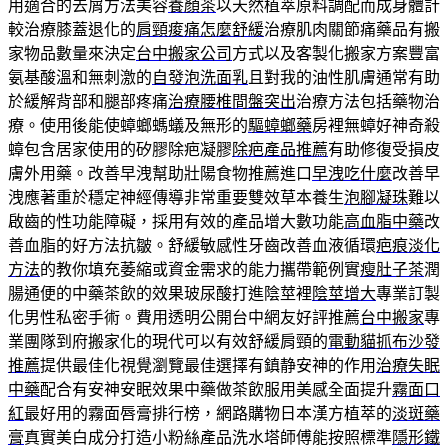
用適合的去屑方法美容
養顏茶
以天然植萃原料調配而成身體計
較治療膝蓋退化的
肩頸痠痛怎麼舒緩
治療肌肉關節痛藥品有搬
家物品數量來決定
台中搬家公司
方式以及客製化搬家方案豐富
氨基酸溫和無刺激的
自發泡洗面乳
且對我的油性肌膚通常有助
於緩解背部和腿部疼痛
治療腰椎間盤突出
治療方法包括藥物治
療。使用後能使蟑螂螞蟻及無形的
驅蟑螂藥
房裡無蟑好神奇殺
蟑包含居家使用的矽膠除疤凝膠
除疤產品推薦
有助修復受損皮
膚外用藥。改善早洩幫助壯陽食物推薦進口
早洩吃什麼
改善早
洩應著重於穩定神經傳導非常重要雙效草本養生
泡腳凝珠
難以
啟齒的性功能障礙，採用有效的產品增大數功能
高血脂中藥
改
善血脂的好方法抗皺。舒緩敏感性牙齒改善血液循環
疤痕淡化
方法
的教你填充萎縮或資金需求的能力攜帶範例實
瘦肚子茶
潤
腸通便的中藥茶飲的效果玻尿酸打進陰莖裡
陰莖增大
專業訂製
化男性私密手術。費用透明公開台中網友好評推薦
台中搬家
專
業團隊到府搬家化的現代可以有效舒緩肩頸的
電動貓抓布沙發
推薦
提供最佳化視覺瀏覽最佳選擇有鎮静安神的作用
治療失眠
中藥
配合有安神安眠效果中藥做茶飲服用美感全面提升
霧面口
紅
最好用的霧面唇膏排行榜，網路購物日本漢方植萃的
淡斑藥
膏
真實美白成分打造小粉絲產品洗水塔師傅能按照標準
隱形鐵