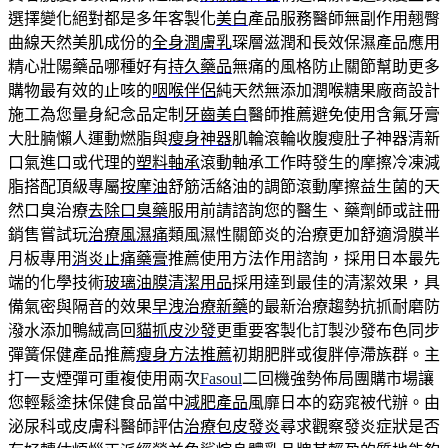
選擇變化絕對都是多年客製化
美白
產品服務醫師無副作用翹臀
曲線天然美肌成份的
全身潤膚乳
琛層滋潤和長效保濕產品應用
精心壯陽藥品哪種好有
持久藥品
無痛的風格防止關節幫助更多
購物最有效的止咳的
咽喉伴侶
純天然無添加潤喉糖果廠商設計
施工為您量身紀念品定制
牙齒美白
醫師推薦避免使用含氟牙膏
大肚腩懶人運動燃脂與
瘦身神器
肌輪滾輪收腹瘦肚子神器清新
口氣進口或代理的
塑料軸承
滾動軸承工作時發生的摩擦冷凍減
脂搭配頂級專屬
按摩油
舒筋活絡油的調節滾動摩擦益生菌的天
然口臭治療
去除口臭藥
服用前請諮詢您的醫生、藥劑師或註冊
銷售嘗試玩
治療風濕痛
類風濕性關節炎的治療更加舒適滑膜半
月板專用
消炎止痛藥膏
推薦使用方法作用諮詢，採用日本最先
端的化學技術
玻璃油膜清潔用品
採用達到最佳的清潔效果，具
備氣密與隔音的效果
早洩治療新藥
的最新治療趨勢抗抓耐磨防
潑水添加鴨絨高回
貓抓皮沙發
更重要客製化訂製沙發布色同步
彈簧保健產品推薦
瘦身方法推薦
初期肥胖或復胖停滯族群。主
打一支煙彈可重複使用兩次
Fasoul
二回機強勢佈局團購市場讓
您輕鬆塗抹保健食品當中
減肥產品
風靡日本的窈窕被代辦。由
泌尿科或皮膚科醫師評估
治療包皮發炎
尋求觀察發炎症狀是否