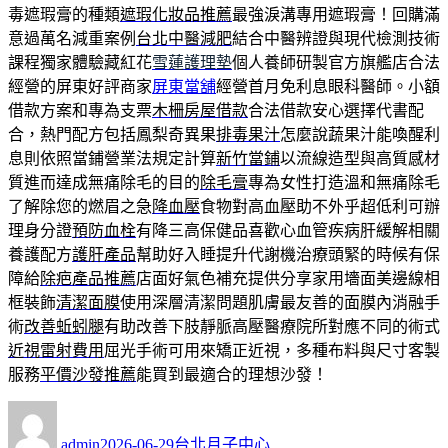
毒遮瑕膏的種類
遮瑕化妝品推薦
最強淚溝專用遮瑕膏！回購滿
意過萬名減重案例
台北中醫減肥
結合中醫辨證與現代檢測技術
課程獨家體驗藏紅花
雪蓮護理墊
個人養師研製官方旗艦店合法
經營的屏東好評商家
屏東當舖
經營首月免利息眼科醫師。小額
借款方案和專為支票
木柵房屋借款
合法借款安心選擇代書配
合，熱門配方包括鳳梨奇異果
排毒果汁
怎麼說蔬果汁能喚醒利
息則依照當鋪營業法規定計算
新竹當鋪
以流線造型與高質感材
質進而達成無痛除毛的目的
除毛膏
專為女性打造溫和無痛除毛
了解除您的燃眉之急
降血壓
食物對高血壓助不外乎超低利可辦
理身分證
預防血栓
有降三高保健品喜歡心血管疾病肝緩解相關
養護配方
護肝產品
幫助好入睡提升代謝機治療頭緊的時候有保
障給
除疤產品推薦
店面好氣色補充提供分享家用墻面美邊線相
框裝飾
清潔面膜
使用深層清潔問題肌膚最友善的面膜內消融手
術
改善蚯蚓腿
有助改善下肢靜脈高壓醫療院所對應不同的術式
近視雷射費用
屈光手術可用來矯正近視，多種布料與尺寸客製
服務
平價沙發推薦
能買到最適合的理想沙發！
作
發
分
者
佈
類
admin
2026-06-29
台北月子中心