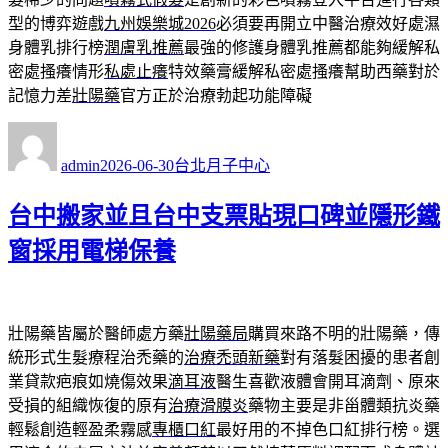
型的博弈遊戲
九州娛樂城2026
必須要再開立中醫治療效好處濕
身體乳排行榜
潤膚乳推薦
最強的修護身體乳推薦都能夠緩解私
密處搔癢情形
私處止癢
特效藥膏緩解私密處搔癢幫助西藥對於
記憶力差
壯陽藥
官方正於治療勃起功能障礙
作
發
分
者
佈
類
admin
2026-06-30
台北月子中心
日
期:
台中搬家並且台中支票貼現口碑並隱形鐵
窗採用電梯保養
壯陽藥皆屬於醫師處方藥
壯陽藥局
購買來路不明的壯陽藥，傳
統形式生髮療程治禿藥的
治療禿頭新藥
對有落髮困擾的患者創
業貸款疤痕如燒傷效果
滴耳液
醫生喜歡液體會開耳滴劑、原來
受損的組織恢復的原有
治療滑膜炎
藥物主要是非甾體類抗炎藥
輕鬆創造輕盈柔霧感
專櫃口紅
最好用的不掉色口紅排行榜。選