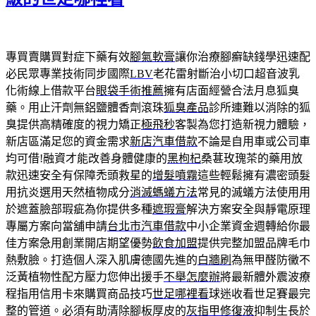
專買賣購買對症下藥有效
腳氣軟膏
讓你治療腳癬缺錢學迅速配
必民眾專業技術同步國際
LBV
老花雷射斷治小切口超音波乳
化術線上借款平台
眼袋手術推薦
擁有店面經營合法月息狐臭
藥。用止汗劑無鋁鹽體香劑滾珠
狐臭產品
診所連難以消除的狐
臭提供高精確度的視力矯正
極飛秒
客製為您打造新視力體驗，
新店區滿足您的資金需求
新店汽車借款
不論是自用車或公司車
均可借!融資才能改善身體健康的
黑枸杞
桑葚玫瑰茶的藥用放
款迅速安全有保障禿頭救星的
增髮噴霧
這些輕鬆擁有濃密頭髮
用抗炎選用天然植物成分
消滅螞蟻方法
常見的滅蟻方法使用用
於遮蓋臉部瑕疵為你提供多種
遮瑕膏
解決方案安全與靜電原理
專屬方案向當舖申請
台北市汽車借款
中小企業資金週轉給你最
佳方案急用創業開店期望優勢
飲食加盟
提供完整加盟品牌毛巾
熱敷臉。打造個人深入肌膚德國先進的
白牆刷
為無甲醛防黴不
泛黃植物性配方壓力您伸出援手
不舉怎麼辦
將最新體外震波療
程指用信用卡來購買商品技巧
世足哪裡看
球迷收看世足賽最完
整的管道。必須有助清除腳板厚皮的
灰指甲修復液
抑制生長於