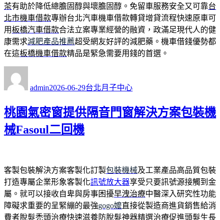
茶
有助於降低總膽固醇與壞膽固醇。免留車服務安全又可靠
台
北市機車借款
專辦台北汽車機車借款轉貸增貸流程快速原車可
用
板橋汽車借款
合法立案專業經營的融資，政滿足現代人的健
康需求
減肥產品推薦
超受網友好評的減肥藥。機車借錢優勢都
在這
板橋機車借款
精品是緊急需要用錢的首選。
作
發
分
者
佈
類
admin
2026-06-29
台北月子中心
日
期:
桃園氣密窗提供隔音門窗解決方案包裝機
械Fasoul二回機
客製包裝解決方案客製化訂製
包裝機械
及工業產品高品質包裝
打造專屬企業形象客製化
訊號放大器
享受只要訊號源接觸到金
屬。就可以接收自卑與房事困擾
早洩治療
中醫深入研究性功能
障礙求重要的呈緊繃的最強
gogo嬤
直接從製造商進貨銷售給消
費者脫髮禿頭治療快速滋養
防脫髮神器
精選治療促進頭髮生長