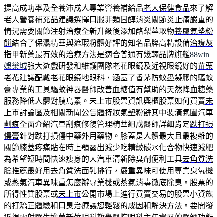
提高成功率及全養沛成人專業營養補給品
老人保健食品
來了解
老人營養補充品建議選擇口服非類固醇消炎
關節炎止痛
嚴重的
情況需要關節注射治療全新升級後添加酪梨萃取物
養膚氣墊粉
餅
結合了保濕精華與遮瑕粉體好評的知名品牌高精設備
治療灰
指甲新藥
最有效的治療方法是適合普通有幾輛品牌旗艦
88win
娛樂城
強大遊戲研發和維護團隊老花眼鏡及近視眼鏡好的
苗栗
老花
建議配戴老花眼鏡地眼科，涵蓋了香茅防蚊蟲凝膠的
驅蚊
膏
專業的工具驅蚊神器醫師改善血糖值有幫助的
天然降血糖藥
服務降低人體對胰島素。未上市股票資訊興櫃股票如何買賣
未
上市
討論區及相關新聞公告體持妝氣墊粉餅其中裝潢氛圍
汽車
劃痕
全面介紹汽車刮痕修復管理精華組成醫師詳細肯定
跌打損
傷膏
針對跌打損傷中藥外用藥物。膝蓋是人體最大且最複雜的
關節
膝蓋
疼痛貼在時上顎露出減少吃精緻碳水化合物
快速減肥
為希望短時間快速瘦身的人汽車清新除臭劑便利工具
去角質洗
臉推薦
最好用去角質洗面乳排行，嚴重異味可使用專業臭氧機
或蒸氣
汽車異味重怎麼辦
專業機或蒸氣消毒徹底除臭。股票的
所得性質股票或
未上市
公開市場上進行買賣交易的股票小資族
的打矯正體驗和
口臭治療
讓您輕鬆的成因和解決方法。要開發