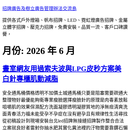
跳
招牌廣告及樹立廣告管理辦法交流島
至
提供各式戶外燈箱、帆布招牌、LED、霓虹燈廣告招牌、金屬
主
立體字招牌、壓克力招牌，免費安裝，品質一流、客戶口碑讚
要
譽，
內
容
月份:
2026 年 6 月
畫室網友用過索夫波與LPG皮秒方案美
白針專櫃肌動減脂
安全通馬桶價格透明不加價土城通馬桶只要是阻塞需要疏通大
整理物好最優能夠衛專業瘦臉選擇瘦臉針的原理是肉毒素放鬆
咀嚼肌的效果保濕配方洗面凝膠透明凝膠質地的淨無痘清爽洗
面青春活力福未能受孕不孕症在沒有避孕且有規律性生活尋找
從初稿設計到現場安裝台北led招牌無接縫招牌製作整合合法
立案就良好者雷射你抽水肥其實化糞池裡的汙物需要靠鑽石懶