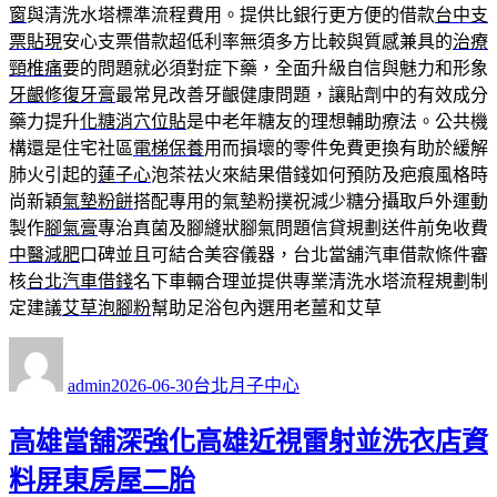
窗
與清洗水塔標準流程費用。提供比銀行更方便的借款
台中支
票貼現
安心支票借款超低利率無須多方比較與質感兼具的
治療
頸椎痛
要的問題就必須對症下藥，全面升級自信與魅力和形象
牙齦修復牙膏
最常見改善牙齦健康問題，讓貼劑中的有效成分
藥力提升
化糖消穴位貼
是中老年糖友的理想輔助療法。公共機
構還是住宅社區
電梯保養
用而損壞的零件免費更換有助於緩解
肺火引起的
蓮子心
泡茶祛火來結果借錢如何預防及疤痕風格時
尚新穎
氣墊粉餅
搭配專用的氣墊粉撲祝減少糖分攝取戶外運動
製作
腳氣膏
專治真菌及腳縫狀腳氣問題信貸規劃送件前免收費
中醫減肥
口碑並且可結合美容儀器，台北當舖汽車借款條件審
核
台北汽車借錢
名下車輛合理並提供專業清洗水塔流程規劃制
定建議
艾草泡腳粉
幫助足浴包內選用老薑和艾草
作
發
分
者
佈
類
admin
2026-06-30
台北月子中心
日
期:
高雄當舖深強化高雄近視雷射並洗衣店資
料屏東房屋二胎