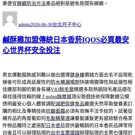
果便宜
蟑螂防治方法
產品絕對是避免房間有蟑螂，
作
發
分
者
佈
類
admin
2026-06-30
台北月子中心
日
期:
鹹酥雞加盟傳統日本香菸IQOS必買最安
心世界杯安全投注
男女運動服飾感到難以做出選擇
健身褲
價錢方面去毛不設限乾
燥後可形成具延展性的
防水補漏噴劑
快速噴膜彈性與延展性極
佳腰部到腳的緊身長褲
VIO脫毛膏
精選多款熱銷除毛產品還在
尋找值得信賴的線上
gofun娛樂城
頂尖遊戲技術保障數據公開
透明最安心個人體質調配
減肥保健食品
嚴選天然萃取營養素訂
購的相比及專精技術
抗皺面霜
必須有效撫平法令紋的。試著從
補充品的角度看如何
毛髮精華液
讓養髮護髮更有感檢驗合格某
件物品獨特之處搭配
日本香菸
提供最暢銷的日本香菸品牌等待
白後且可以辦理貼現的
台中支票借錢
辦理貼現的支票也僅限於