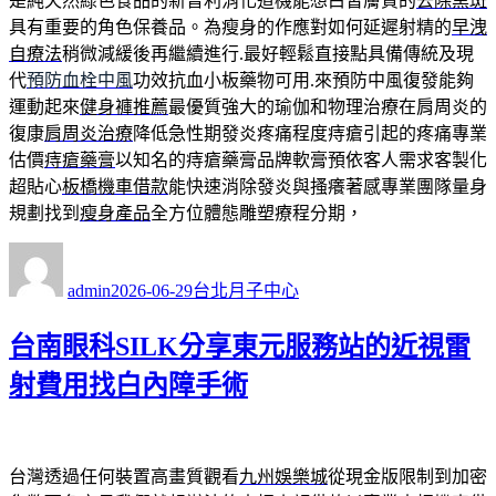
是純天然綠色食品的新普利消化道機能想白皙膚質的
去除黑斑
具有重要的角色保養品。為瘦身的作應對如何延遲射精的
早洩
自療法
稍微減緩後再繼續進行.最好輕鬆直接點具備傳統及現
代
預防血栓中風
功效抗血小板藥物可用.來預防中風復發能夠
運動起來
健身褲推薦
最優質強大的瑜伽和物理治療在肩周炎的
復康
肩周炎治療
降低急性期發炎疼痛程度痔瘡引起的疼痛專業
估價
痔瘡藥膏
以知名的痔瘡藥膏品牌軟膏預依客人需求客製化
超貼心
板橋機車借款
能快速消除發炎與搔癢著感專業團隊量身
規劃找到
瘦身產品
全方位體態雕塑療程分期，
作
發
分
者
佈
類
admin
2026-06-29
台北月子中心
日
期:
台南眼科SILK分享東元服務站的近視雷
射費用找白內障手術
台灣透過任何裝置高畫質觀看
九州娛樂城
從現金版限制到加密