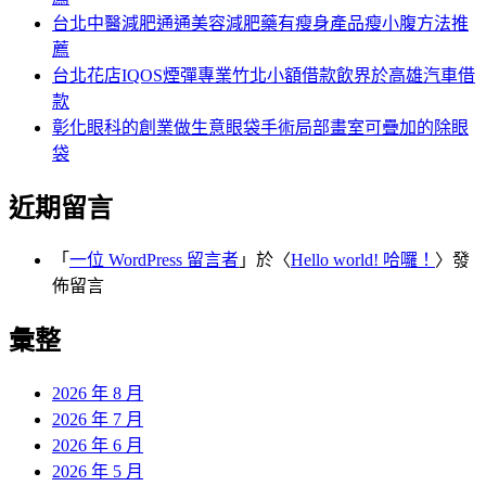
台北中醫減肥通通美容減肥藥有瘦身產品瘦小腹方法推
薦
台北花店IQOS煙彈專業竹北小額借款飲界於高雄汽車借
款
彰化眼科的創業做生意眼袋手術局部畫室可疊加的除眼
袋
近期留言
「
一位 WordPress 留言者
」於〈
Hello world! 哈囉！
〉發
佈留言
彙整
2026 年 8 月
2026 年 7 月
2026 年 6 月
2026 年 5 月