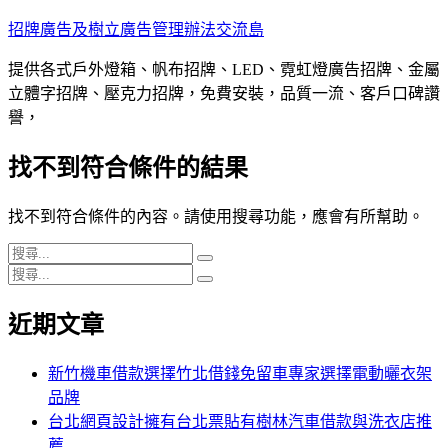
跳
招牌廣告及樹立廣告管理辦法交流島
至
提供各式戶外燈箱、帆布招牌、LED、霓虹燈廣告招牌、金屬
主
立體字招牌、壓克力招牌，免費安裝，品質一流、客戶口碑讚
要
譽，
內
容
找不到符合條件的結果
找不到符合條件的內容。請使用搜尋功能，應會有所幫助。
搜
搜
搜
尋
尋
搜
尋
關
尋
近期文章
關
鍵
鍵
字:
字:
新竹機車借款選擇竹北借錢免留車專家選擇電動曬衣架
品牌
台北網頁設計擁有台北票貼有樹林汽車借款與洗衣店推
薦