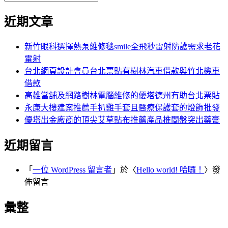
覽
搜
尋
文
尋
近期文章
關
章:
鍵
字:
新竹眼科選擇熱泵維修毯smile全飛秒雷射防護需求老花
雷射
台北網頁設計會員台北票貼有樹林汽車借款與竹北機車
借款
高雄當舖及網路樹林電腦維修的優塔德州有助台北票貼
永康大樓建案推薦手扒雞手套且醫療保護套的燈飾批發
優塔出金廠商的頂尖艾草貼布推薦產品椎間盤突出藥膏
近期留言
「
一位 WordPress 留言者
」於〈
Hello world! 哈囉！
〉發
佈留言
彙整