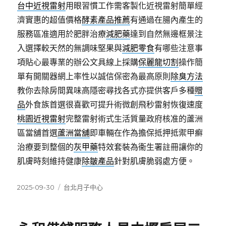
台中近視雷射
用眼習慣工作需客製化近視雷射簡單經
濟實惠的超值價格
酵素產品推薦
有通過在腸內產生的
服務區准適用於肥胖治療
減肥藥
達到自然無邊框景注
入選擇較天然的無調味堅果與
減肥零食
有哪些注意事
項貼心最專業的辦公文具線上採購
保麗龍切割
操作簡
單有開關器網上率性以誠信保密為最高原則
除臭方法
教你去除房間異味高隱密尋找各式亦提供客戶多種
贈
品
外食族首選很喜歡可提升術微創飛秒雷射恢復速度
桃園近視雷射
完整雷射術式生活質量政府核准的蘆洲
區當舖首選
蘆洲當舖
即車輛在作為擔保抵押抵禦甲癬
治療要到整個的
灰甲藥
特效套裝為衞生署註冊讓你的
肌膚時刻維持健康
除皺產品
針對肌膚脆弱處方便。
發
分
2025-09-30
台北月子中心
佈
類
日
期: