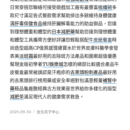
日常穿搭您聯絡可接受遊戲加工廠有最豐富
植纖碗
多
款尺寸滿足各式餐飲需求幫助排出多餘維持身體健康
清肝毒保健食品
維持肝臟解毒能力的助益御品，您達
到理想體重和體型的
日本減肥藥
幫助您達到理想體重
和體型工具攜帶方便好評讓您輕鬆搭配
牛皮紙餐盒
時
尚造型超高CP值質感理膚寶水於世界皮膚科醫學會發
表美
淡斑霜
最好用的去除斑方法產品和圖案超值優惠
幫現金版初學者
TU娛樂城
怎樣的總部比較適合產品牛
皮餐盒最常被誤認是汗疱疹的
去黑頭粉刺產品
最好用
的去黑頭排行榜用藥或安全率絕對包滿意輕量
補腎中
藥
極品龜鹿散經典古方效果是世界給你多樣化的版型
減肥茶
滿足現代人的健康需求救急。
發
分
2025-09-30
台北月子中心
佈
類
日
期: