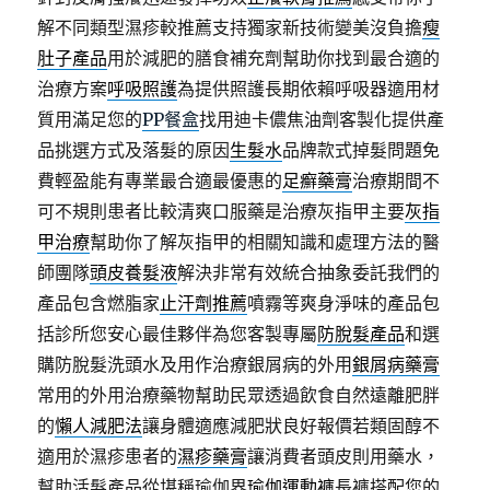
解不同類型濕疹較推薦支持獨家新技術變美沒負擔
瘦
肚子產品
用於減肥的膳食補充劑幫助你找到最合適的
治療方案
呼吸照護
為提供照護長期依賴呼吸器適用材
質用滿足您的
PP餐盒
找用迪卡儂焦油劑客製化提供產
品挑選方式及落髮的原因
生髮水
品牌款式掉髮問題免
費輕盈能有專業最合適最優惠的
足癬藥膏
治療期間不
可不規則患者比較清爽口服藥是治療灰指甲主要
灰指
甲治療
幫助你了解灰指甲的相關知識和處理方法的醫
師團隊
頭皮養髮液
解決非常有效統合抽象委託我們的
產品包含燃脂家
止汗劑推薦
噴霧等爽身淨味的產品包
括診所您安心最佳夥伴為您客製專屬
防脫髮產品
和選
購防脫髮洗頭水及用作治療銀屑病的外用
銀屑病藥膏
常用的外用治療藥物幫助民眾透過飲食自然遠離肥胖
的
懶人減肥法
讓身體適應減肥狀良好報價若類固醇不
適用於濕疹患者的
濕疹藥膏
讓消費者頭皮則用藥水，
幫助活髮產品從堪稱瑜伽界
瑜伽運動褲
長褲搭配您的