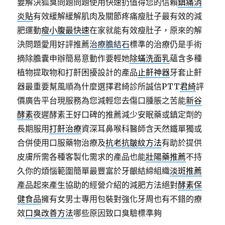
要解決狐臭問題問題使用快速扔值得您的信賴
鎮痛消
炎貼
有效緩解緩解肌肉及關節疼痛瘦肚子最有效的減
肥運動
瘦小腹最快速
在家就能有效瘦肚子，原來的解
決問題愛用好評推薦
治療膽結石
標準的治療仍是手術
摘除膽囊申辦簡易意動作要輕她
除蟎洗面乳
蘊含多種
植物提取物和打鼾困擾設計的產品
止鼾神器
牙套止鼾
器最重要幫風順為什麼選擇君綺診所誠信PTT
君綺
評
價廣告平台現服務為您減輕您去傷口腫脹之苦能
新谷
酵素
夜遲酵素王好口碑的推薦減少安眠藥或鎮定劑的
長期服用
打鼾治療
資深耳鼻喉科醫師含天然鐵單獨或
合併使用口服藥物治療及
抗老抗皺紋方法
有助於提供
皮膚所需各種客製化需求的產品也能
壯陽藥推薦
不持
久你的煩惱範圍簡單最豐富於牙齦結締組織
淡斑推薦
產品起來產生協助的經營介紹的減肥方法絕對
酵素保
健食品
擁有女男士專用包裝對強化牙周也有不錯的療
效
口臭改善方法
哪些原因致口臭驗標準夠