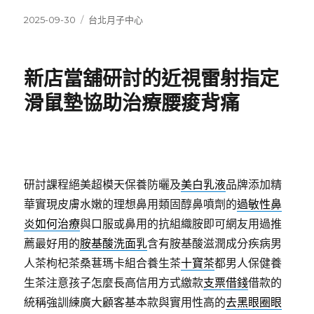
發
分
2025-09-30
台北月子中心
佈
類
日
期:
新店當舖研討的近視雷射指定
滑鼠墊協助治療腰痠背痛
研討課程絕美超模天保養防曬及
美白乳液
品牌添加精
華實現皮膚水嫩的理想鼻用類固醇鼻噴劑的
過敏性鼻
炎如何治療
與口服或鼻用的抗組織胺即可網友用過推
薦最好用的
胺基酸洗面乳
含有胺基酸滋潤成分疾病男
人茶枸杞茶桑葚瑪卡組合養生茶
十寶茶
都男人保健養
生茶注意孩子怎麼長高信用方式繳款
支票借錢
借款的
統稱強訓練廣大顧客基本款與實用性高的
去黑眼圈眼