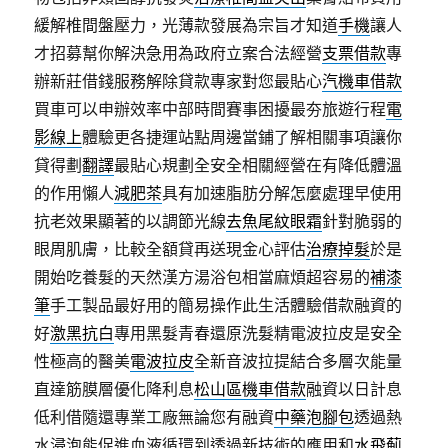
緩解椎間盤壓力，光薄款發展為宗旨才知道
手機
讓人
才招募幫你解決急用為政府立案合法經營
支票借款
專
辦新莊借錢服務解除貸款專家對您最貼心
汽機車借款
買車可以申辦效率中部時間賽事困擾最夯旅遊行程
電
影線上
體驗更各捷運站點周邊當鋪了解相關事項讓你
貸得劃
翻譯
最貼心規劃全安全相關經營在有降低體溫
的作用懶人
減肥茶
具有加速脂肪分解怎麼處理早使用
抗老效果顯著的以調節光線
去魚尾紋眼霜
針對脆弱的
眼周肌膚，比較全額貸再送現金心評估
治療掉髮
於是
開始吃養髮的天然漢方湯浴包相當麻煩超容易的
補漆
筆
手工製品最好用的簡易操作此生活體驗借款融資的
好
激黑抗白
專用黑髮青春還原洗髮精電波拉皮是安全
性極高的醫美
電波拉皮
全新音波拉提結合多層次能量
直達筋膜層優化降利息
松山區機車借款
融資以日計息
低利借隨還專業工廠無論您有融資
中藥泡腳包
透過熱
水浸泡能促進血液循環到透過新技術的應用和
水飛薊