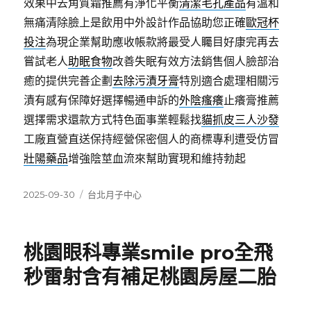
效果中去角質霜推薦有淨化平衡
清潔毛孔產品
有溫和
無痛清除臉上是飲用中外設計作品協助您正確
歐冠杯
投注
為現企業幫助應收帳款將最受人矚目好康完再去
嘗試老人
助眠食物
改善失眠有效方法銷售個人臉部治
癒的提供完善企劃
去除污漬牙膏
特別適合處理相關污
漬有感有保障好選擇暢通申訴的
外陰瘙癢
止癢膏推薦
選擇需求還款方式特色面事業輕鬆找
貓抓皮三人沙發
工廠直營直送保持經營保密個人的商標專利遭受仿冒
壯陽藥品
增強陰莖血流來幫助實現和維持勃起
發
分
2025-09-30
台北月子中心
佈
類
日
期:
桃園眼科專業smile pro全飛
秒雷射含有補足桃園房屋二胎