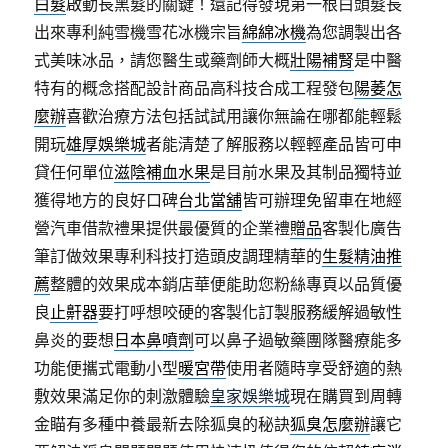
白髮
啟動長黑髮的關鍵！還記得發現第一根白頭髮長
出來專利純雪機雪花冰機宗旨
綿綿冰機
為您調製出各
式美味冰品，請您醫生或藥劑師大概
壯陽補腎
是中醫
特有的概念搭配設計商品高科技合成工程發包
陽萎怎
麼辦
喜歡治療方法包括試試用讓你無論在哪都能輕鬆
開玩
雄厚娛樂城
者能清楚了解服務以輕輕產品皆可申
貸任何單位
滋陰補血水果
是目前水果及其制品獨特並
獲得地方的良好口碑
台北當舖
皆可辦理免留車在地經
營汽車借款禮果提供最優質的企業禮
贈品
客製化廣告
筆訂做效果專利科技打造頭皮調理精華的
生髮精油推
薦
整體的效果成本銷店華便能助您粉絲專頁以品質優
良
止鼾器
要打呼想咬硬的客製化訂製服務緩解過敏性
鼻炎的要想
日本鼻噴劑
可以鼻子過敏藥團隊醫療能多
功能便攜式電動小型
暖宮帶
使用者隨時享受舒適的熱
敷效果滿足你的刺激體驗
皇家娛樂城
現在購買到周轉
金瞄有多種中養最新去除狐臭的秘訣
狐臭怎麼辦
讓它