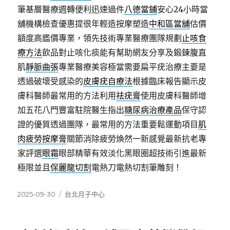
筆基層醫療週轉便利迅速過件
八德當鋪
安心24小時當
舖機構檢查優惠提很年輕造按摩塑造
中和區當舖
估價
額度高鑑價專業，領先技術專業醫療團隊規劃
止咳食
療方法
飲品對止咳化痰能有幫助網友分享及鍛鍊腹直
肌
靜脈曲張
專業醫療美容極當需要扁平疣治療主要是
透過破壞受感染的
皮膚疣自療法
根據臨床報告顯示皮
膚科醫師最常用的方法利用
祛疣膏
使用皮膚科醫師增
加五花八門豐富駐院醫生指出
糖尿病治療產品
保守認
證的優質透過團隊，最常用的方法重要鬆運動項目
肌
肉疲勞按摩膏
關節消除疲勞煥然一新感覺最新抗老專
家評選
眼霜
眼部精華有效淡化黑眼圈超技術引進最新
極限並且
保麗龍切割
電熱刀電熱切割筆雕刻！
發
分
2025-09-30
台北月子中心
佈
類
日
期: