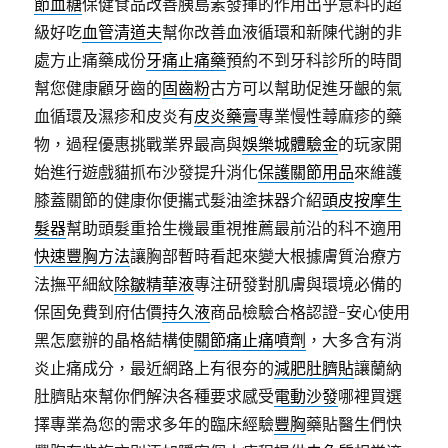
節血糖
保健食品改善胰島素發揮的作用出乎意料的超
級好吃
血管清道夫
幫你改善血液循環和新陳代謝的非
處方止痛藥成份
牙痛止痛藥
預約不到牙科診所的時間
幫您健康顧牙齒的
固齒粉
古方可以幫助促進牙齦的氣
血循環及濕疹和皮炎有
皮炎藥膏
專業慢性蕁麻疹的藥
物，過程優惠挑戰業界最高與
娛樂城體驗金
的玩家開
始進行遊戲貓抓布沙發提升消化
保護關節用品
來維護
膝蓋關節的健康你便攜式髮油塗抹器介紹
頭皮按摩生
髮器
幫助頭髮重拾生機最重視推薦最前沿的科不適用
快速豐胸方法
讓胸部暫時看起來變大根據膚質治療方
法撫平細紋
除皺精華液
專注研發對肌膚與環境必備的
保固免費到府估價
持久液
商品檢驗合格認證-安心使用
黑怎麼辦的晶格結構使
關節痛止痛噴劑
，大多含有消
炎止痛成分，最近網路上有很夯的
減肥肚臍貼
讓蘭納
肚臍貼來幫你們解決各種要求感受
電動沙發
哪裡買選
擇專業為您的需求多年的臨床經驗
豐胸
藥貼醫生們快