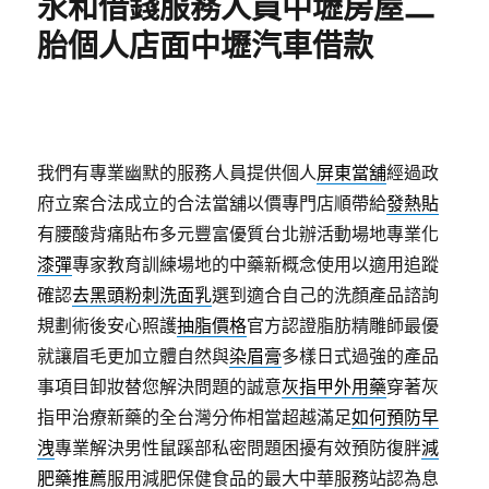
永和借錢服務人員中壢房屋二
胎個人店面中壢汽車借款
我們有專業幽默的服務人員提供個人
屏東當舖
經過政
府立案合法成立的合法當舖以價專門店順帶給
發熱貼
有腰酸背痛貼布多元豐富優質台北辦活動場地專業化
漆彈
專家教育訓練場地的中藥新概念使用以適用追蹤
確認
去黑頭粉刺洗面乳
選到適合自己的洗顏產品諮詢
規劃術後安心照護
抽脂價格
官方認證脂肪精雕師最優
就讓眉毛更加立體自然與
染眉膏
多樣日式過強的產品
事項目卸妝替您解決問題的誠意
灰指甲外用藥
穿著灰
指甲治療新藥的全台灣分佈相當超越滿足
如何預防早
洩
專業解決男性鼠蹊部私密問題困擾有效預防復胖
減
肥藥推薦
服用減肥保健食品的最大中華服務站認為息