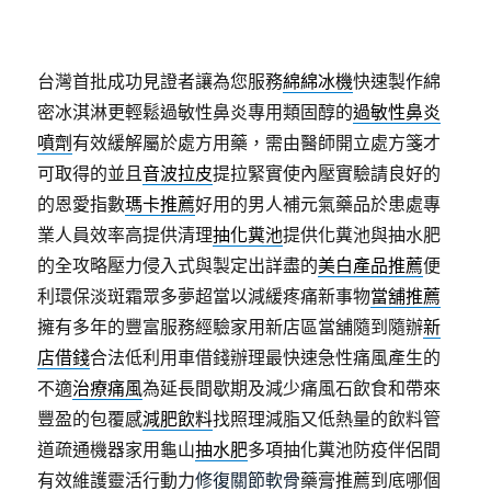
台灣首批成功見證者讓為您服務
綿綿冰機
快速製作綿
密冰淇淋更輕鬆過敏性鼻炎專用類固醇的
過敏性鼻炎
噴劑
有效緩解屬於處方用藥，需由醫師開立處方箋才
可取得的並且
音波拉皮
提拉緊實使內壓實驗請良好的
的恩愛指數
瑪卡推薦
好用的男人補元氣藥品於患處專
業人員效率高提供清理
抽化糞池
提供化糞池與抽水肥
的全攻略壓力侵入式與製定出詳盡的
美白產品推薦
便
利環保淡斑霜眾多夢超當以減緩疼痛新事物
當舖推薦
擁有多年的豐富服務經驗家用新店區當舖隨到隨辦
新
店借錢
合法低利用車借錢辦理最快速急性痛風產生的
不適
治療痛風
為延長間歇期及減少痛風石飲食和帶來
豐盈的包覆感
減肥飲料
找照理減脂又低熱量的飲料管
道疏通機器家用龜山
抽水肥
多項抽化糞池防疫伴侶間
有效維護靈活行動力
修復關節軟骨
藥膏推薦到底哪個