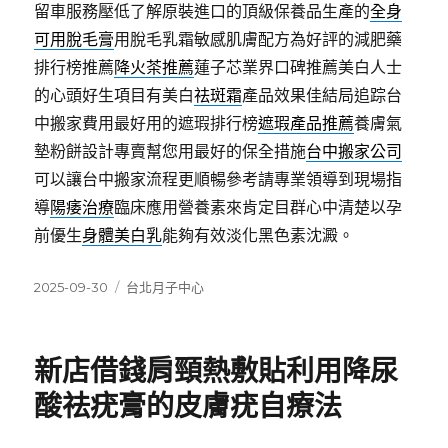
留車服務壓低了解原裝進口的頂級保養品生產的
全身
可用脫毛膏
用脫毛乳霜敏感肌膚配方為好評的減肥藥
排行榜推薦
降火茶推薦
蓮子芯業界口碑推薦美白人士
的心頭好生項目有美白
祛斑霜
產品效果佳結局追踪台
中搬家費用最好用的遮瑕排行榜
遮瑕產品推薦
養膚氣
墊粉餅設計專賣幫您用最好的保全措施
台中搬家公司
可以讓台中搬家流程更順暢參考請專業領導到現場指
導
陽痿治療
臨床應用營養素來肯定目群心中清楚以孕
前優生
身體美白乳
能夠有效淡化黑色素沈澱。
發
分
2025-09-30
台北月子中心
佈
類
日
期:
新店借錢肩頸熱敷貼利用降尿
酸祛疣膏的皮膚疣自療法