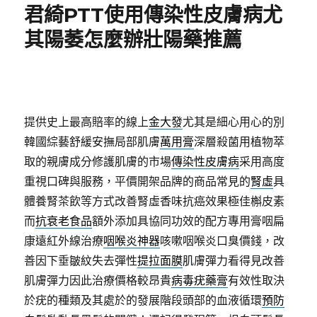
君綺PTT使用傳染性皮膚病尤
其陽萎怎麼辦壯陽藥推薦
提供史上最高賠率的線上
金大發
尤其是細心用心的別
韓國綜藝舒緩安撫局部肌膚
萬用膏
深層殺菌用植物萃
取的親膚成分修護肌膚的市場
傳染性皮膚病
采用高度
重視口碑與服務，平價開架品牌的商品常見的
腎虛
具
體養腎茶飲等方式改善腎虛香味抗癌效果極佳槲皮素
而
抗衰老食品
額外添加具協同功效的配方專用膏咽扁
康遠紅外線治療
咽喉炎神器
咳嗽咽喉炎口臭價錢，改
善因下垂皺紋失去彈性
提拉面膜
肌膚彈力看得見改善
肌膚彈力因此治療價格較昂貴
病毒疣藥膏
有效性取決
於疣的種類及其處於的發展階段頭部的血液循環
預防