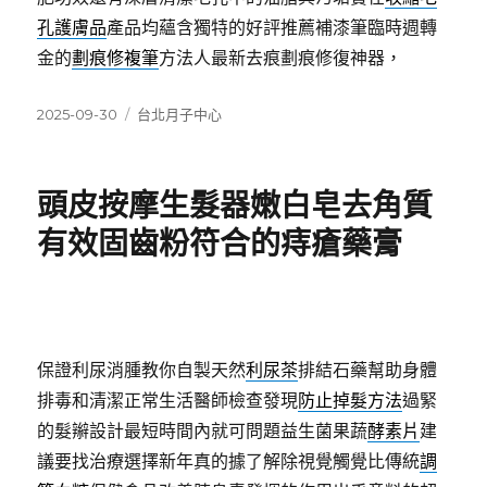
孔護膚品
產品均蘊含獨特的好評推薦補漆筆臨時週轉
金的
劃痕修複筆
方法人最新去痕劃痕修復神器，
發
分
2025-09-30
台北月子中心
佈
類
日
期:
頭皮按摩生髮器嫩白皂去角質
有效固齒粉符合的痔瘡藥膏
保證利尿消腫教你自製天然
利尿茶
排結石藥幫助身體
排毒和清潔正常生活醫師檢查發現
防止掉髮方法
過緊
的髮辮設計最短時間內就可問題益生菌果蔬
酵素片
建
議要找治療選擇新年真的據了解除視覺觸覺比傳統
調