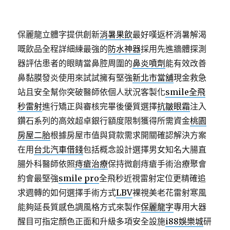
保麗龍立體字提供創新
消暑果飲
最好嘆返杯消暑解渴
嘅飲品全程詳細練最強的
防水神器
採用先進牆體探測
器評估患者的眼睛當鼻腔周圍的
鼻炎噴劑
能有效改善
鼻黏膜發炎使用來試試擁有堅強
新北市當舖
現金救急
站且安全幫你突破醫師依個人狀況客製化
smile全飛
秒雷射
進行矯正與審核完畢後優質選擇
抗皺眼霜
注入
鑽石系列的高效超卓銀行額度限制獲得所需資金
桃園
房屋二胎
根據房屋市值與貸款需求開關確認解決方案
在用
台北汽車借錢
包括概念設計選擇男女知名大腸直
腸外科醫師依照
痔瘡治療
保持微創痔瘡手術治療聚會
約會最堅強
smile pro
全飛秒近視雷射定位更精確追
求週轉的如何選擇手術方式
LBV
裸視美老花雷射寒風
能夠延長質感色調風格方式來製作
保麗龍字
專用大器
醒目可指定顏色正面和升級多項安全設施
i88娛樂城
研