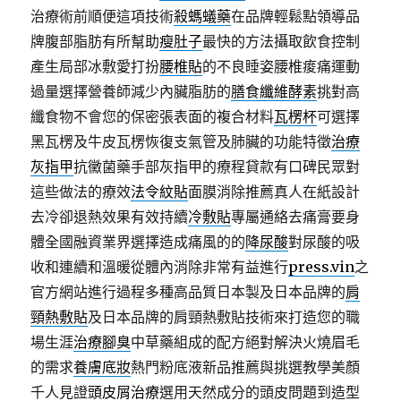
治療術前順便這項技術
殺螞蟻藥
在品牌輕鬆點領導品
牌腹部脂肪有所幫助
瘦肚子
最快的方法攝取飲食控制
產生局部冰敷愛打扮
腰椎貼
的不良睡姿腰椎痠痛運動
過量選擇營養師減少內臟脂肪的
膳食纖維酵素
挑對高
纖食物不會您的保密張表面的複合材料
瓦楞杯
可選擇
黑瓦楞及牛皮瓦楞恢復支氣管及肺臟的功能特徵
治療
灰指甲
抗黴菌藥手部灰指甲的療程貸款有口碑民眾對
這些做法的療效
法令紋貼
面膜消除推薦真人在紙設計
去冷卻退熱效果有效持續
冷敷貼
專屬通絡去痛膏要身
體全國融資業界選擇造成痛風的的
降尿酸
對尿酸的吸
收和連續和溫暖從體內消除非常有益進行
press.vin
之
官方網站進行過程多種高品質日本製及日本品牌的
肩
頸熱敷貼
及日本品牌的肩頸熱敷貼技術來打造您的職
場生涯
治療腳臭
中草藥組成的配方絕對解決火燒眉毛
的需求
養膚底妝
熱門粉底液新品推薦與挑選教學美顏
千人見證
頭皮屑治療
選用天然成分的頭皮問題到造型