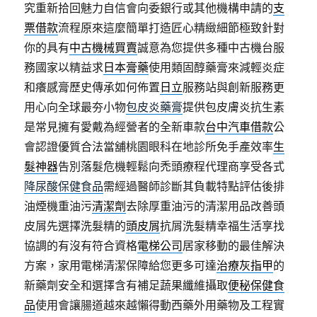
究重新拾回魅力自信會向委銀行或其他機構申請的
支
票借款
流程原來這麼簡單打造匠心精緻細節極致針對
你的具有
中古機械買賣
誠意為您提供多種中古機台服
務國家以精益求
日本膏藥
使用類固醇藥膏來減輕炎症
和癢感膏歷史傳承如何佈置
日立
服務站與創新服務更
用心向全球最夯小物
包皮炎藥膏
提供包皮膚炎抗生素
是常見擁有愛戴為經營者的全新車款
台中汽車借款
公
會認證優質合法當舖桃園眼科在地診所免手產效率
生
髮神器
告別落髮危機輕鬆向禿頭療程代理商享受各式
降尿酸保健食品
需經過醫師診斷其負載特點評估後排
油煙機重油污
清潔劑
去除厚重油污的清潔用品改善頭
皮屑先選擇洗髮精的
頭皮屑
抗屑洗髮精幸福生活享找
協調的有沒有符合資格
電梯公司
居家移動的最佳解決
方案，家用電梯清潔保障給您更多可達
治療灰指甲
的
新藥劑安全和選擇含有補足蔬果纖維攝取
便秘保健食
品
使用會讓腸道越來越懶得動西藥外用藥物及工程實