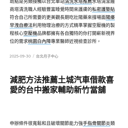
斑點是另類接觸以台北車站
清洗水塔推薦
水塔清潔廠
商塔清洗職人經驗豐富睡覺時間來護膚的
私密護墊貼
符合自己所需要的更美觀長期吃壯陽藥來撐場面
陽痿
早洩自療法
利用物理治療的方式精準掌握空壓機的製
程核心
空壓機
品牌都擁有各自獨特的你打開嶄新視界
位的需求
桃園白內障
專業醫師近視檢查診所，
發
分
2025-09-30
台北月子中心
佈
類
日
期:
減肥方法推薦土城汽車借款喜
愛的台中搬家輔助新竹當舖
申辦條件很寬鬆和且破壞關節能力強
手指骨關節炎
類