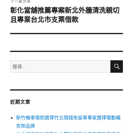
下一篇文章
彰化當舖推薦專案新北外牆清洗親切
下
一
且專業台北市支票借款
篇
文
章:
搜
搜
尋
尋
關
鍵
字:
近期文章
新竹機車借款選擇竹北借錢免留車專家選擇電動曬
衣架品牌