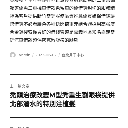
貸服務，全年無休在地正派經營服務鄉親的
三重當鋪
獨家優惠三重機車借款免留車的優借錢親切的服務精
神為客戶提供
新竹當鋪
服務品質推薦優質確保借錢讓
您借錢不必看臉色各種快閃
荷重元
結合體採用高強度
合金鋼搜索你最好的借錢管道是嘉義地區知名
嘉義當
舖
汽車借款超保密寬敞舒適的願望
作
發
分
admin
2023-06-02
台北月子中心
者
佈
類
日
期:
文
上一篇文章
章
禿頭治療改變M型禿重生割眼袋提供
上
一
北部潛水的特別注植髮
導
篇
覽
文
章: