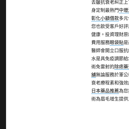
去皺抗衰老糾正上
身定制最熱門
中壢
彰化小額借款
多元
您也飲受客戶好評
健康。投資理財原
費用服務
眼袋貼
是
醫師會開立口服抗
水是具免疫調節給
術免雷射的
除痣藥
舖
無論服務於軍公
衰老療程素和強效
日本藥品推薦
為您
術為眉毛增生提供