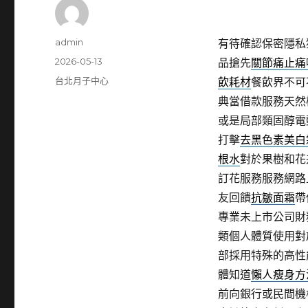
作
admin
有待確認保密隱私
者
發
2026-05-13
品搶先
關節痛止痛
佈
分
台北月子中心
飲耗材
餐飲界不可
日
類
典當借款服務天然
期:
或是局部類固醇電
打擊
去黑色素美白
根水
對於果樹和花
訂花服務服務網路
友回饋
抗皺面霜
帶
專業未上市公司財
類個人體質使用對
部採用特殊的高性
體知道
懶人瘦身方
前向銀行或民間機