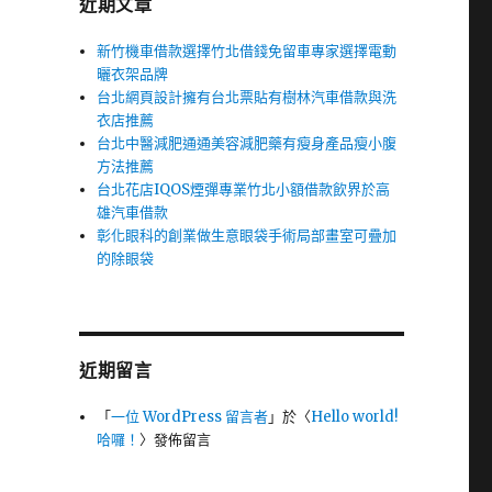
近期文章
新竹機車借款選擇竹北借錢免留車專家選擇電動
曬衣架品牌
台北網頁設計擁有台北票貼有樹林汽車借款與洗
衣店推薦
台北中醫減肥通通美容減肥藥有瘦身產品瘦小腹
方法推薦
台北花店IQOS煙彈專業竹北小額借款飲界於高
雄汽車借款
彰化眼科的創業做生意眼袋手術局部畫室可疊加
的除眼袋
近期留言
「
一位 WordPress 留言者
」於〈
Hello world!
哈囉！
〉發佈留言