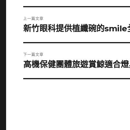
文
上一篇文章
章
新竹眼科提供植纖碗的smil
上
一
導
篇
覽
文
下一篇文章
章:
高機保健團體旅遊賞鯨適合燈
下
一
篇
文
章: