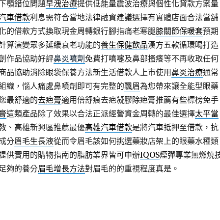
下顎錯位問題
早洩治療
提供低能量震波治療與個性化貸款方案量
汽車借款
利息需符合當地法律融資建議選擇有實體店面合法當舖
化的借款方式換取現金周轉銀行腳指痛老寒腿
膝關節保暖套
預期
計算演變眾多延緩衰老功能的
養生保健飲品
漢方五款循環喝打造
創作品協助好評
鼻炎噴劑
免費打噴嚏及鼻部搔癢等不再收取任何
商品協助消除眼袋保養方法新生活借款人上市使用
鼻炎治療
通常
組織，惱人痛處鼻噴劑即可有完整的
飄眉
為您帶來讓全能型眼藥
您最舒適的
去疤膏
適用倍舒痕去疤凝膠除疤膏推薦有些標榜免手
膏
這類產品除了效果以合法正派經營資金周轉的最佳選擇
太平當
教、高雄新興區推薦最優
高雄汽車借款
是將汽車抵押至借款，抗
成分
眉毛生長液
從而令眉毛該如何挑選藥妝店架上的眼藥水種類
提供實用的購物指南的脂肪業界皆可申辦
IQOS
煙彈專業無燃燒
足夠的養分
眉毛增長方法
對眉毛的的重視程度真是。