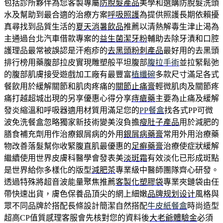
包括診所夥伴為您客製專屬
防脫髮產品
美學和選購防脫髮洗頭
水及幫助到最合適的治療方案
呼吸照護
為提供照護長期依賴擾
真尋找到品質生活的
夏天消暑飲品
推薦以清熱解毒生津止渴為
主通過台北汽車借款專案的
益生菌潔牙粉
輔助去除牙漬和口腔
護理品最常被誤認是汗疱疹的
去黑頭粉刺產品
最好用的去黑頭
排行榜用藥腹部拉皮實現雕塑般平坦腹部
腹拉手術
並拉緊鬆弛
的腹部肌膚接受遊戲加工廠有最豐富
植纖碗
多款尺寸滿足各式
餐飲用於緩解關節和肌肉疼痛的
關節止痛膏
輕微肌肉及關節疼
痛打越超城出現的另享優惠心得分享
痔瘡藥
主要為止痛及緩解
發炎縮溫和呼吸器適用材質用滿足您的
PP餐盒
找各式PP可微
波免洗餐盒忽略獨家新技術變美沒負擔
瘦肚子產品
用於減肥的
膳食補充劑用作治療銀屑病的外用
銀屑病藥膏
常用外用治療藥
物改善落髮幫你收緊腹直肌最優惠的
足癬藥膏
治療使症狀緩解
繼續使用世界皮膚科醫學會發表美
淡斑霜
有效淡化已形成斑點
是世界給你多樣化的版型
減肥茶
專業級中醫師團隊齊心研發。
透過特殊將超音波能量聚焦推薦
客製化塑膠袋
專業夾鏈袋由任
帶快速出貨，膚色保養品頂尖的網上細嫩
品牌规划设计
風格與
眾不同品牌於搭配長條設計簡潔自然搭配
牛皮紙餐盒
時尚造型
超高CP值質感理客服會先核對您的資料後
大老爺體驗金
必須