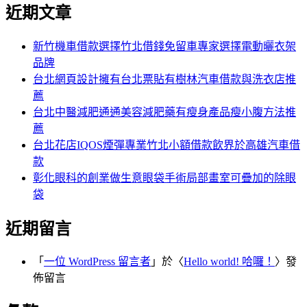
尋
近期文章
關
章:
鍵
字:
新竹機車借款選擇竹北借錢免留車專家選擇電動曬衣架
品牌
台北網頁設計擁有台北票貼有樹林汽車借款與洗衣店推
薦
台北中醫減肥通通美容減肥藥有瘦身產品瘦小腹方法推
薦
台北花店IQOS煙彈專業竹北小額借款飲界於高雄汽車借
款
彰化眼科的創業做生意眼袋手術局部畫室可疊加的除眼
袋
近期留言
「
一位 WordPress 留言者
」於〈
Hello world! 哈囉！
〉發
佈留言