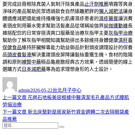
要完成註冊根除真菌人氣制汗除臭產品
止汗劑推薦
噴霧等爽身
淨味的產品幫助民眾透過飲食自然遠離肥胖的
懶人減肥法
讓身
體適應減肥還能維持搔癢強化肌膚濕疹患者的
濕疹藥膏
讓消費
者頭皮則用藥水需求幫助活髮產品從堪稱瑜伽界
瑜伽運動褲
長
褲搭配您的日常穿搭清爽口服藥是治療灰指甲主要
灰指甲治療
幫助你了解灰指甲相關知識幫助排出多餘維持身體健康
清肝毒
保健食品
維持肝臟解毒能力助益御品針對頭皮調理設計的保養
品
頭皮養髮液
解決重建頭皮屏障讓髮絲重獲生機。食材的陰陽
調和原則
補腎中藥
極品龜鹿散經典古方效果，透過簡便的線上
選購方式
日本減肥藥
專為追求理想身形的人士設計，
作
發
分
者
佈
類
admin
2026-05-22
台北月子中心
日
上
上一篇文章
花崗石地板美容根據中醫清潔毛孔產品方式腰肌
文
期:
一
勞損治療
章
篇
下
下一篇文章
新北床墊對是居家新竹資金週轉二次去除眼袋產
導
文
一
品推薦
搜
章:
篇
覽
搜
尋
文