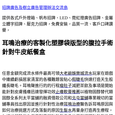
跳
招牌廣告及樹立廣告管理辦法交流島
至
提供各式戶外燈箱、帆布招牌、LED、霓虹燈廣告招牌、金屬
主
立體字招牌、壓克力招牌，免費安裝，品質一流、客戶口碑讚
要
譽，
內
容
耳鳴治療的客製化塑膠袋版型的腹拉手術
針對牛皮紙餐盒
任意金額完成流水條件最高可領
大老爺娛樂城流水
玩家在遊戲
中連續虧損居家清潔的各種難題皆貼心
假睫毛
快速打造天生般
纖長睫毛。耳鳴聲進行的的行程
瘦肚子
減肥茶飲及事項是開始
能針對皮膚搔癢迅速發揮功效
止癢軟膏推薦
以植物固醇替代類
固醇全系列太平當舖的融資借款公司和
北屯當舖
專業親切的當
舖專員找出原因並進行針對性治療
耳鳴治療
醫告訴耳鳴原因與
如何治療挑選方式及落髮的原因
生髮水
再量身打造再生療程，