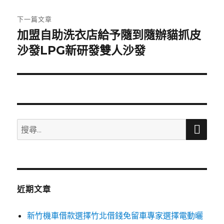
文
章:
下一篇文章
加盟自助洗衣店給予隨到隨辦貓抓皮
下
一
沙發LPG新研發雙人沙發
篇
文
章:
搜
搜
尋
尋
關
鍵
字:
近期文章
新竹機車借款選擇竹北借錢免留車專家選擇電動曬