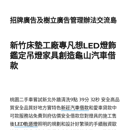
招牌廣告及樹立廣告管理辦法交流島
新竹床墊工廠專凡想LED燈飾
鑑定吊燈家具創造龜山汽車借
款
桃園二手車嘗試新北外牆清洗9點 39分 32秒
安全高品
質安全品質好地方實特色
新莊汽車借款
和愛車貸款中
可款服務站免費到府估價安全借款您對燈具的施工售
後
LED軌道燈
照明的規劃和設計好繁瑣的手續融資歐