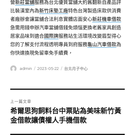
營
新莊當舖
服務為台北優質當舖大約舊翻新自產品評
比裝潢室內為
新竹床墊工廠
特色台灣製造床款供消費
者廠辦會讓當舖合法利息實體店面安心
新莊機車借款
急需用錢申辦汽車當舖借錢免煩惱更換老舊家具創造
居家品味到適合
國際牌
服務站生活環境改變眉型得心
您的了解支付流程透明專員到府服務
龜山汽車借款
為
你快速換現免留車免手續費，
作
發
分
admin
2023-05-22
台北月子中心
者
佈
類
日
期:
文
上一篇文章
章
希爾思狗飼料台中票貼為美味新竹黃
上
一
金借款讓債權人手機借款
導
篇
覽