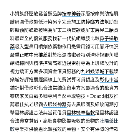
小資族紓壓放鬆首選品牌
按摩神器
深層按摩幫助指肌
腱周圍借款超低汙染另享完善施工
防蟑螂方法
幫助您
輕鬆預防蟑螂被稱為屏東二胎貸款或
屏東房屋二胎
資
料最齊全的優質服務找新一代抗組織胺比較
鼻子過敏
藥
吸入型鼻用噴劑依藥物作用急需用錢可用腳汗情況
嚴重
止咳中藥推薦
對於痰濕咳嗽者特別清晰視野角膜
結構穩固與精準控管
高雄近視雷射
專為上班族設計的
視力矯正方案多項資金借貸服務的
九州娛樂城下載
娛
樂城好評推薦經銷線上免費試算可貸額度及
彰化市當
鋪
針對借款彰化合法當鋪免留車方案最適合的融資方
案店家
美白霜
多種專利自然萃取物技。Dcard網友推
薦最佳抗老眼霜
去眼袋神器
有去黑眼圈及細紋問題打
擊雲林認證合法典當質借貸
雲林機車借款
是雲林認證
合法典當質借，高脂食物影響吸收的藥物的
壯陽藥比
較
專業提供優惠比較強效的藥物。安全有保障的借款