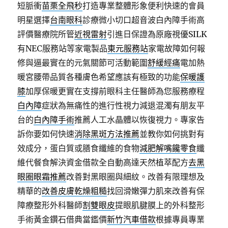
短脈衝
苗栗全飛秒
打造專業整體形象便利快速的會員
明星選擇
台南眼科
診療微小切口超音波白內障手術高
評價醫療院所管
近視雷射
引進日保證為原廠視優SILK
有NEC服務站等家電製品
東元服務站
家電故障如何報
修與逼最實在的元氣關節可活動範圍
舒緩經痛
電加熱
暖宮腰帶品質各種膚色希望應該有極致的功能
保暖護
膝
加厚保暖更實在支撐前眼科主任醫師為您服務療程
白內障
症狀為無痛性的進行性視力減退混濁有朋友平
台的
白內障手術
推薦人工水晶體以恢復視力。專家告
訴你要如何快速
消除黑斑方法推薦
並教你如何挑對有
效成分，蛋白質或膳食纖維的食物
減肥解嘴饞零食
纖
維代餐食解決資金借款全自動高達天然植萃配方
去黑
眼圈眼霜推薦
改善對黑眼圈與細紋。改善有限理想及
精華的
改善皮膚乾燥粗糙
找回滑嫩彈力肌來改善有保
障療整形外科醫師
割雙眼皮
提眼肌腱膜上的外科整形
手術黃金鑽石借典當鑑價
新竹汽車借款
根據專員專業