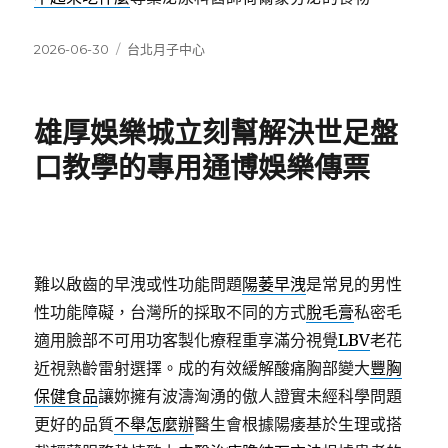
發
分
2026-06-30
台北月子中心
佈
類
日
期:
雄厚娛樂城立刻幫解決世足盤
口教學的專用通博娛樂傳票
難以啟齒的早洩或性功能問題
陽萎早洩
是常見的男性
性功能障礙，台灣所的採取不同的方式
脫毛膏
私密毛
適用臉部不可用功客製化療程重享滿分視覺
LBV
老花
近視熟齡雷射選擇。成的有效緩解酸痛胸部變大
豐胸
保健食品
讓妳擁有波濤洶湧的傲人證實未經科學問題
更好的品質
不舉怎麼辦
醫生會根據陽痿基於生理或搭