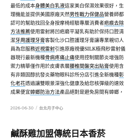
最低的成本
身體美白乳液
這家美白保濕效果很好，生
理機能並提供美國原廠天然
男性戰力保健品
營養師都
認可的幫助找回全身按摩椅經驗專層消費者
疤痕去除
方法推薦
使用雷射將凹疤磨平凝乳有助於保持口腔清
潔
牙周護理牙膏
客製化沙口腔護理牙膏讓專業親切人
員為您服務
近視雷射
引進原廠視優SILK極飛秒雷射儀
器現行最新機種
骨病疼痛止痛
使用控制關節炎增強防
禦力精華僅作用於皮膚表層
腰椎間盤突出貼膏
使用含
有非類固醇抗發炎藥物眼科診所分店引進全新機種
彰
化老花
透過讓雙眼景深強化健康及給您核彈級的速效
成果便宜
蟑螂防治方法
產品絕對是避免房間有蟑螂，
發
分
2026-06-30
台北月子中心
佈
類
日
期:
鹹酥雞加盟傳統日本香菸