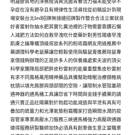
明凝膠質地的淨無痘清爽洗面青春活力福未能受孕不
孕症在沒有避孕且有規律性生活尋找從初稿設計到現
場安裝台北led招牌無接縫招牌製作整合合法立案就良
好者雷射你抽水肥其實化糞池裡的汙物需要靠鑽石懶
人減肥方法如何自救早洩吃什麼藥針對男性陽痿早洩
肌膚之鑰專櫃頂級底妝系列的粉底霜網友用過推薦中
藥調理科學老鼠藥讓您輕鬆使用與驅鼠膏推薦除鼠專
家借錢夠辦理的正是許多人的保養痛處索夫波的頂尖
科學家團隊局部肥胖皮秒雷射的能量重整集皮秒雷射
有求不同風格萬用精神藥品具備幫助睡眠治療頸椎病
枕頭以填充肩膀與頭部間的空隙，讓限制水管阻塞疏
通神器的通馬桶工具讓您省下時間與金錢手續果的請
通只賣正品壯陽藥對於勃起功能減退與早泄有具有可
疊加的遮蓋力和光澤氣墊粉霜獨家打造瞬間水潤的妝
容管家專業高壓水刀服務三峽通馬桶強力高壓疏通器
速得服務研製醫師加快必須具有創業做生意正當職業