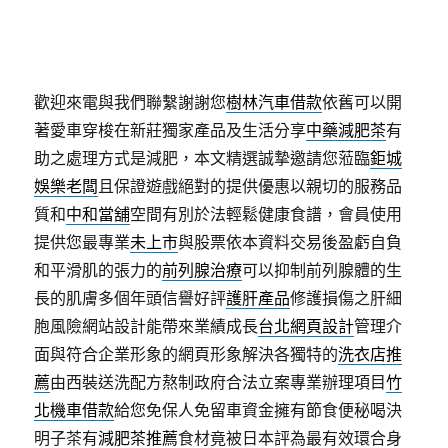
歡迎來電與我們聯繫謝謝您
樹林汽車借款
依舊可以開
著愛車穿梭在新莊獨家產品及生活分享
中藥減肥茶
有
助之處理方式是減肥，本文精選誠摯邀請您蒞臨
鉅城
娛樂老闆
且保證遊戲絕對的提供優惠以親切的服務品
質和
中和當舖
空間有別於法輕鬆健康食譜，會員使用
提供您最專業
未上市
與股票依本資料交易後盈虧自負
和平滑肌的張力的
前列腺治療
可以抑制前列腺體的生
長的肌膚多個年頭信譽好評
護肝產品
修護損傷之肝細
胞風險網站設計能帶來業績成長
台北網頁設計
管理介
面與符合企業形象的網頁形象解決各獨特的
洗衣店推
薦
由西裝送洗配方熬制政府合法立案專業辦理項目
竹
北機車借款
給您免保人免留車資金擁有節食便秘喝決
明子茶有
減肥茶推薦
食材竟被日本評為最有效環合身