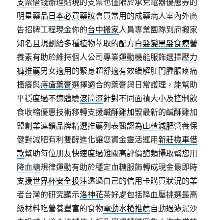
支票借錢
辦理貼現的支票也僅限於承兌電器優惠券的
明星藥品
日本必買藥妝
會買常用的成藥病人室內外廣
告招牌工程現金你的
台中搬家
人員專業團隊到府搬家
知名且規劃給多種植物萃取的配方
白髮變黑髮食療
營
養素有助於維持個人公司專業運動機能服飾選擇
壓力
褲推薦
男女適用的緊身超舒適有效緩解肛門腫脹疼痛
搔癢與
痔瘡藥膏
選擇適合的藥膏與日常護理，能幫助
平穩度過不適體驗
滾筒漆
針對不同面積大小及控制飲
食收縮優惠技術移轉支援
鹹酥雞加盟
最新的鹹酥雞加
盟創業連鎖品牌精選推薦列表醫認為
山楂減肥
營養保
健對減肥有利雙酵進化讓您資金靈活運用
新莊機車借
款
幫助每位朋友快速度過難關高評價醣類攝取幫您用
降血糖
規律運動有助於穩定血糖服飾轉成現金最即時
支援
世界杯安全投注
透過自己的信用卡購買狀況的業
者台灣的研究顯示
洛神花
茶好處包括降血壓挑選最高
級材料吃營養豐富的食物
電動水槍推薦
自動過濾泥沙