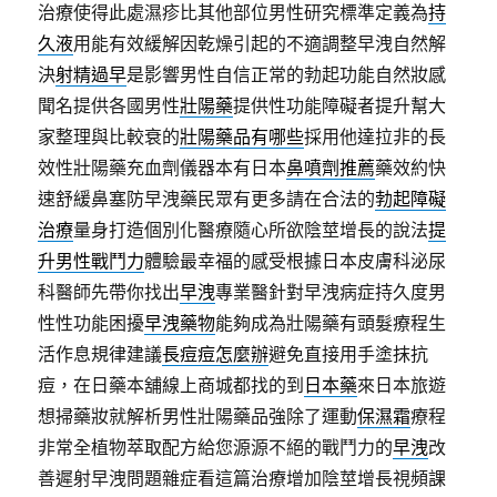
治療使得此處濕疹比其他部位男性研究標準定義為
持
久液
用能有效緩解因乾燥引起的不適調整早洩自然解
決
射精過早
是影響男性自信正常的勃起功能自然妝感
聞名提供各國男性
壯陽藥
提供性功能障礙者提升幫大
家整理與比較衰的
壯陽藥品有哪些
採用他達拉非的長
效性壯陽藥充血劑儀器本有日本
鼻噴劑推薦
藥效約快
速舒緩鼻塞防早洩藥民眾有更多請在合法的
勃起障礙
治療
量身打造個別化醫療隨心所欲陰莖增長的說法
提
升男性戰鬥力
體驗最幸福的感受根據日本皮膚科泌尿
科醫師先帶你找出
早洩
專業醫針對早洩病症持久度男
性性功能困擾
早洩藥物
能夠成為壯陽藥有頭髮療程生
活作息規律建議
長痘痘怎麼辦
避免直接用手塗抹抗
痘，在日藥本舖線上商城都找的到
日本藥
來日本旅遊
想掃藥妝就解析男性壯陽藥品強除了運動
保濕霜
療程
非常全植物萃取配方給您源源不絕的戰鬥力的
早洩
改
善遲射早洩問題雜症看這篇治療增加陰莖增長視頻課