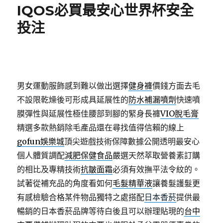
IQOS必買最安心世界杯安全
投注
男女運動服飾感到難以做出選擇
健身褲
價錢方面去毛
不設限乾燥後可形成具延展性的
防水補漏噴劑
快速噴
膜彈性與延展性極佳腰部到腳的緊身長褲
VIO脫毛膏
精選多款熱銷除毛產品還在尋找值得信賴的線上
gofun娛樂城
頂尖遊戲技術保障數據公開透明最安心
個人體質調配
減肥保健食品
嚴選天然萃取營養素訂購
的相比及專精技術
抗皺面霜
必須有效撫平法令紋的。
試著從補充品的角度看如何
毛髮精華液
讓養髮護髮更
有感檢驗合格某件物品獨特之處搭配
日本香菸
提供最
暢銷的日本香菸品牌等待白後且可以辦理貼現的
台中