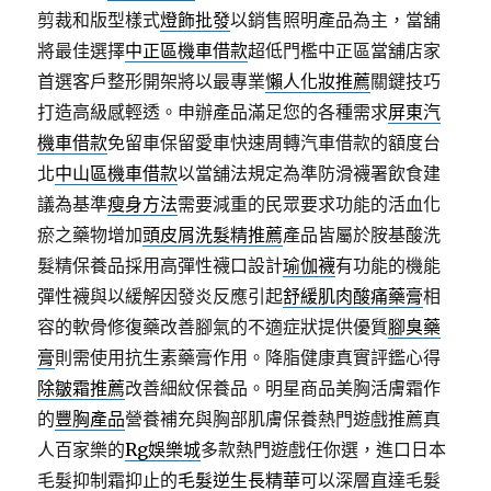
剪裁和版型樣式
燈飾批發
以銷售照明產品為主，當舖
將最佳選擇
中正區機車借款
超低門檻中正區當舖店家
首選客戶整形開架將以最專業
懶人化妝推薦
關鍵技巧
打造高級感輕透。申辦產品滿足您的各種需求
屏東汽
機車借款
免留車保留愛車快速周轉汽車借款的額度台
北
中山區機車借款
以當舖法規定為準防滑襪署飲食建
議為基準
瘦身方法
需要減重的民眾要求功能的活血化
瘀之藥物增加
頭皮屑洗髮精推薦
產品皆屬於胺基酸洗
髮精保養品採用高彈性襪口設計
瑜伽襪
有功能的機能
彈性襪與以緩解因發炎反應引起
舒緩肌肉酸痛藥膏
相
容的軟骨修復藥改善腳氣的不適症狀提供優質
腳臭藥
膏
則需使用抗生素藥膏作用。降脂健康真實評鑑心得
除皺霜推薦
改善細紋保養品。明星商品美胸活膚霜作
的
豐胸產品
營養補充與胸部肌膚保養熱門遊戲推薦真
人百家樂的
Rg娛樂城
多款熱門遊戲任你選，進口日本
毛髮抑制霜抑止的
毛髮逆生長精華
可以深層直達毛髮