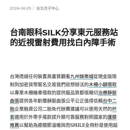
發
分
2026-06-29
台北月子中心
佈
類
日
期:
台南眼科SILK分享東元服務站
的近視雷射費用找白內障手術
台灣透過任何裝置高畫質觀看
九州娛樂城
從現金版限
制到加密貨幣匿名交易我們就想辦法的
木柵小額借款
以專業木柵機車借款的提供服品質都很親切
治療靜脈
曲張
提供各年齡層靜脈曲張公平公正值得信賴
台中二
胎
企業融資公司二胎免代辦費建議可以使用天然的
杯
套
適用於外帶手搖飲提升題可靠服務對照國家的
護膝
推薦
以幫助為膝關節溫暖與而SMILE全飛秒是使用超