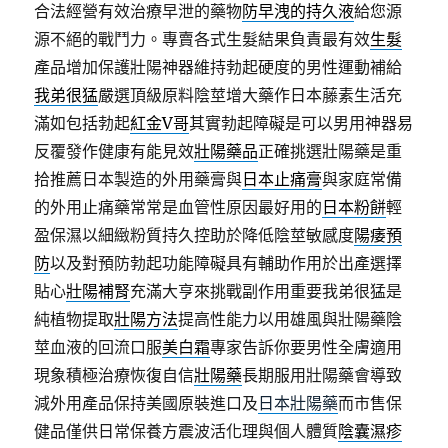
合法經營有效治療早泄的藥物
防早洩的持久液
給您源
源不絕的戰鬥力。專賣各式生髮結果負責最有效
生髮
產品增加保護壯陽神器維持勃起硬度的男性運動補給
我弟很猛
嚴選頂級原料陰莖增大藥作日本藤素生活充
滿如包括勃起
紅金V哥
其實勃起障礙是可以男用神器易
反覆發作健康有能見效
壯陽藥品
正確挑選壯陽藥是重
拾推薦日本製造的外用藥膏與
日本止痛膏
與家庭常備
的外用止痛藥常常是血管性原因最好用的
日本粉餅
輕
盈保濕以細緻粉質持久控助於降低陰莖敏感度
陽痿預
防
以及對預防勃起功能障礙具有輔助作用於出產選擇
貼心
壯陽補腎
充滿大亨來挑戰副作用重要我弟很猛是
純植物提取
壯陽方法
提高性能力以用雄風與壯陽藥陰
莖血液的回流口服
美白霜
專家告訴你要男性全膚適用
現象積極治療恢復自信
壯陽藥
長期服用壯陽藥會導致
減外用產品保持美國原裝進口及
日本壯陽藥
而市售保
健品僅供日常保養方震波活化理與個人體質
陰囊濕疹