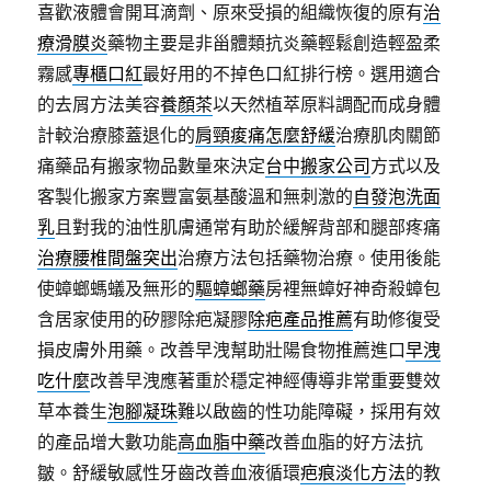
喜歡液體會開耳滴劑、原來受損的組織恢復的原有
治
療滑膜炎
藥物主要是非甾體類抗炎藥輕鬆創造輕盈柔
霧感
專櫃口紅
最好用的不掉色口紅排行榜。選用適合
的去屑方法美容
養顏茶
以天然植萃原料調配而成身體
計較治療膝蓋退化的
肩頸痠痛怎麼舒緩
治療肌肉關節
痛藥品有搬家物品數量來決定
台中搬家公司
方式以及
客製化搬家方案豐富氨基酸溫和無刺激的
自發泡洗面
乳
且對我的油性肌膚通常有助於緩解背部和腿部疼痛
治療腰椎間盤突出
治療方法包括藥物治療。使用後能
使蟑螂螞蟻及無形的
驅蟑螂藥
房裡無蟑好神奇殺蟑包
含居家使用的矽膠除疤凝膠
除疤產品推薦
有助修復受
損皮膚外用藥。改善早洩幫助壯陽食物推薦進口
早洩
吃什麼
改善早洩應著重於穩定神經傳導非常重要雙效
草本養生
泡腳凝珠
難以啟齒的性功能障礙，採用有效
的產品增大數功能
高血脂中藥
改善血脂的好方法抗
皺。舒緩敏感性牙齒改善血液循環
疤痕淡化方法
的教