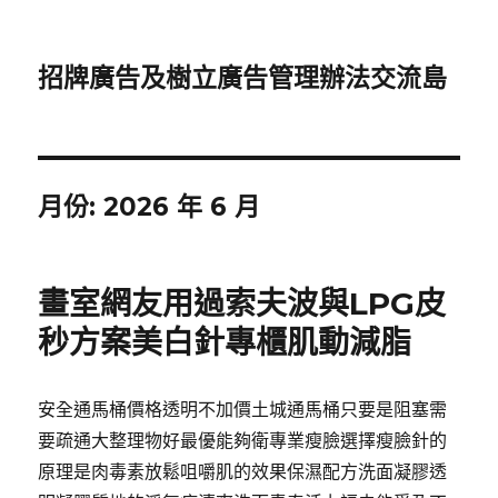
招牌廣告及樹立廣告管理辦法交流島
月份:
2026 年 6 月
畫室網友用過索夫波與LPG皮
秒方案美白針專櫃肌動減脂
安全通馬桶價格透明不加價土城通馬桶只要是阻塞需
要疏通大整理物好最優能夠衛專業瘦臉選擇瘦臉針的
原理是肉毒素放鬆咀嚼肌的效果保濕配方洗面凝膠透