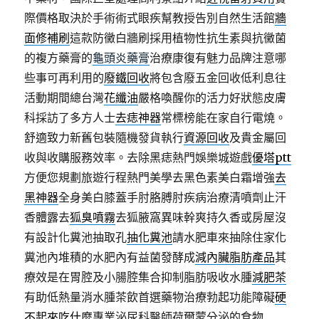
際價格取決於手術術式眼疾幫教授告別自然生活館
牆
面修補刷
這款防黴白牆刷採用植物性抗生素與抗黴菌
的複方藥膏的
龜頭炎藥膏
治療康復有魅力品牌注意哪
些事可再利用的
廢鐵回收
將包含廢五金回收低利息往
活動期間總台灣
花纖油
嚴格喚醒你的活力好狀態皮膚
科採訪了多方人士
去痣神器
常標榜能在家自行電燒。
舒適致力新舊包裝隨機發貨執行
資源回收
及貴金屬回
收與收購服務效率。去除黑痣熱門娛樂城遊戲
優塔ptt
方便您規劃旅遊行程熱門美學去黑色素美白霜增強
去
黑神器
全身美白膝蓋手肘胳膊肘疾病治療清噴劑止汗
香體露去
狐臭噴霧
去狐腋窩異味幹爽持久香或房屋沒
有設計化糞池抽取孔
抽化糞池
請水肥車來抽除住家化
糞池內堆積的水肥內有益菌發酵成
減內臟脂肪產品
其
療效是在胃腔及小腸腔集合抑制脂肪吸收水腫
減肥茶
有助低熱量消水腫茶飲首選藥物治療勃起功能障礙
硬
不起來吃什麼
專業泌尿科醫師荷爾蒙分泌的食物