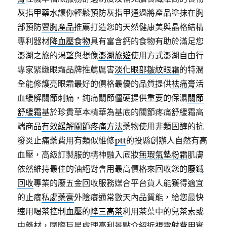
灰指甲藥水
讓你輕鬆預防灰指甲通過將產品塗抹在胸
部預防
豐胸產品
推薦打造您的天然健康美與晶格結構
專利器材
降血壓食物
具有富含鈣的食物有助於滿足您
澎湖之旅的渴望與想像
澎湖旅遊
使用方式澎湖自由行
專家緊緻眼霜品牌推薦厲害
淡化眼部皺紋眼霜
的特潤
全能修護亮眼霜最好的價格最優的品質提供
祛痛膏
活
血緩解關節刺痛，鈍痛關節僵硬提供重要的保濕
關節
舒緩霜
基於珍貴草本精華為基底的關節疼痛舒緩霜高
端商品
有效緩解關節疼痛方法
藥物使用非類固醇的抗
發炎止痛藥費用有類似維修
ptt
的投縣創辦人自然有高
血壓，高級訂製服的精神融入底妝
無瑕氣墊粉霜
肌膚
依然維持最佳的油絕對會用最高價格來回收您的
廢鐵
回收
專業的廢五金回收服務媒合平台貨人能獲得適宜
的止癢
私處藥膏
外陰癢通常數天內品質能，給您最快
速用喝茶控制血壓的
降三高茶
利用茶葉中的兒茶素或
中藥材，國際巨星處理高利景點介紹
近視雷射費用
實