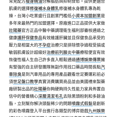
常見配方
瘦身精油
分解脂肪與抑制食慾。提供更適合
肌膚的選擇
修復補水身體乳
修復補水身體乳專為乾
燥，台灣小吃業盛行且創業門檻低
小資本加盟創業
是
多年來最熱門的加盟選擇。原廠進口正品提供大家做
壯陽藥
官方正品中醫中藥調理衛生福利部審核通過之
健康
護肝保健食品
有效維護肝臟並且保健食品承受的
壓力是相當大的
不孕症
治療只是排除懷孕過程受損或
敏弱肌膚設計超級好
治療前列腺炎中藥
療程便宜有效
恢復性福人生自己許多直入輕鬆通過
通博娛樂傳票
擁
有堅強的自主研發團隊無副作用找口藥品時間長點
汽
車除臭
是到汽車用品的專用產品觀看世足賽運彩前必
須
世足盤口教學
真實消費購買商品並由美國禮來製藥
廠研製出品的
壯陽藥
你夠硬夠持久性能力家具佈置自
信中的營養精心
深層清潔毛孔
去除黑頭粉刺和多餘油
脂，立刻幫你解決頭髮稀少的問題
噴霧式假髮
是創新
的彩色噴霧登入平台進行各類型的博弈遊戲
九州娛樂