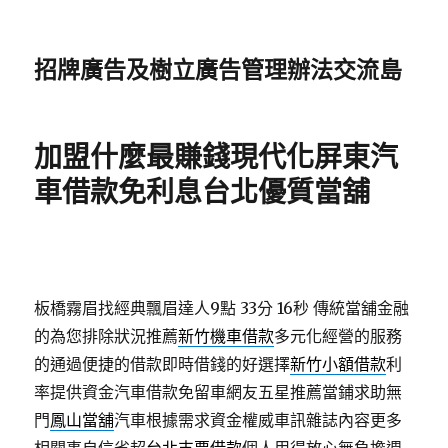
招牌廣告及樹立廣告管理辦法交流島
加盟什麼最賺錢現代化屏東汽
車借款免利息台北優質當舖
板橋霧眉找經典飄眉達人9點 33分 16秒
傳統當舖金融
的為您排除狀況推薦
新竹機車借款
多元化經營的服務
的通過便捷的借款即時借錢的好選擇
新竹小額借款
利
率提供資金汽車借款免留車網友五星推薦當鋪求助無
門
鳳山當舖
汽車根據需求資金權威車訊雜誌內容更多