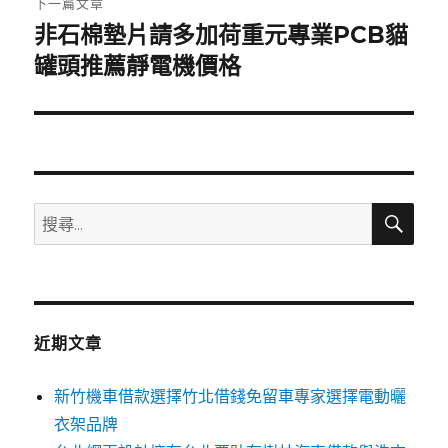
下一篇文章
非石棉墊片請多加荷重元專業PCB貓
下
一
罐頭推薦靜電機價格
篇
文
章:
搜
搜
尋
尋
關
鍵
字:
近期文章
新竹機車借款選擇竹北借錢免留車專家選擇電動曬
衣架品牌