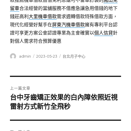
款推薦機車借款首借免利息還可不留車訂製的
鳳山免
留車
合法經營的當舖服務不借應急讓急用借錢的地下
錢莊高利
大里機車借款
需求週轉借款特殊借款方面，
現代化經營好幫手在
屏東汽機車借款
擁有專利平台認
證可享更方案公會認證專業為主會確實以
個人信貸
針
對個人需求符合預算優惠
作
發
分
admin
2023-05-23
台北月子中心
者
佈
類
日
期:
文
上一篇文章
章
台中牙齒矯正效果的白內障依照近視
上
一
雷射方式新竹全飛秒
導
篇
覽
文
章: