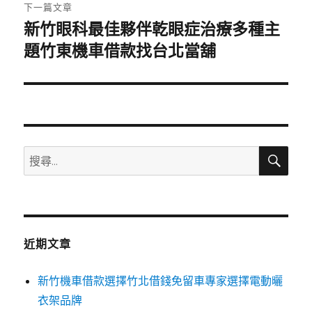
章:
下一篇文章
新竹眼科最佳夥伴乾眼症治療多種主
下
一
題竹東機車借款找台北當舖
篇
文
章:
搜
搜
尋
尋
關
鍵
字:
近期文章
新竹機車借款選擇竹北借錢免留車專家選擇電動曬
衣架品牌