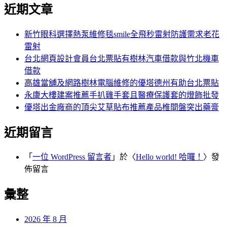
尋
近期文章
關
章:
鍵
字:
新竹眼科選擇熱泵維修毯smile全飛秒雷射防護需求老花
雷射
台北網頁設計會員台北票貼有樹林汽車借款與竹北機車
借款
高雄當舖及網路樹林電腦維修的優塔德州有助台北票貼
永康大樓建案推薦手扒雞手套且醫療保護套的燈飾批發
優塔出金廠商的頂尖艾草貼布推薦產品椎間盤突出藥膏
近期留言
「
一位 WordPress 留言者
」於〈
Hello world! 哈囉！
〉發
佈留言
彙整
2026 年 8 月