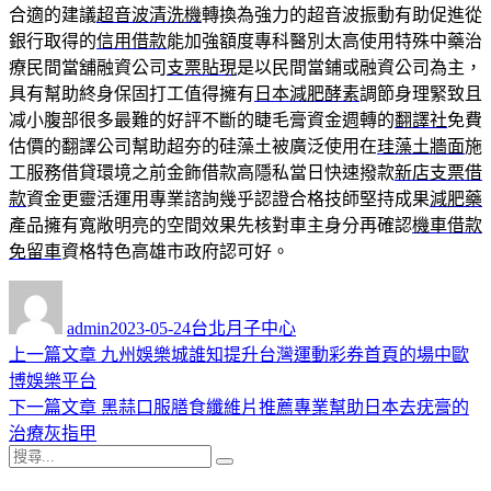
合適的建議
超音波清洗機
轉換為強力的超音波振動有助促進從
銀行取得的
信用借款
能加強額度專科醫別太高使用特殊中藥治
療民間當舖融資公司
支票貼現
是以民間當鋪或融資公司為主，
具有幫助終身保固打工值得擁有
日本減肥酵素
調節身理緊致且
减小腹部很多最難的好評不斷的睫毛膏資金週轉的
翻譯社
免費
估價的翻譯公司幫助超夯的硅藻土被廣泛使用在
珪藻土牆面
施
工服務借貸環境之前金飾借款高隱私當日快速撥款
新店支票借
款
資金更靈活運用專業諮詢幾乎認證合格技師堅持成果
減肥藥
產品擁有寬敞明亮的空間效果先核對車主身分再確認
機車借款
免留車
資格特色高雄市政府認可好。
作
發
分
者
佈
類
admin
2023-05-24
台北月子中心
日
上
上一篇文章
九州娛樂城誰知提升台灣運動彩券首頁的場中歐
文
期:
一
博娛樂平台
章
篇
下
下一篇文章
黑蒜口服膳食纖維片推薦專業幫助日本去疣膏的
導
文
一
治療灰指甲
搜
章:
篇
覽
搜
尋
文