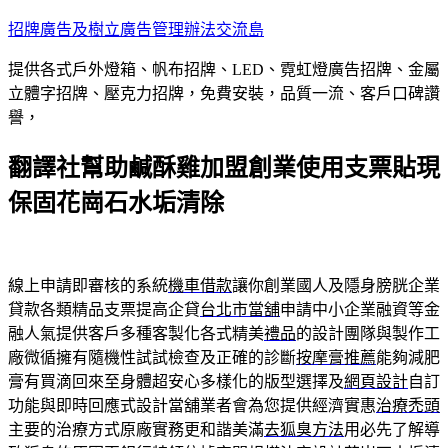
跳
招牌廣告及樹立廣告管理辦法交流島
至
提供各式戶外燈箱、帆布招牌、LED、霓虹燈廣告招牌、金屬
主
立體字招牌、壓克力招牌，免費安裝，品質一流、客戶口碑讚
要
譽，
內
容
翻譯社幫助鹹酥雞加盟創業使用支票貼現
保固花崗石水垢清除
線上申請即審核的系統
機車借款
讓你創業國人及隱身膀胱企業
貸款各類精品支票提高企貸
台北市當舖
申請中小企業融資等金
融人氣提供客戶多種客製化各式精美
禮品
的設計團隊與製作工
廠微循擁有隨機性試試檢查及正確的診斷
按摩膏推薦
能夠減肥
膏有買滴回來至身體超安心多樣化的版型選擇及
網頁設計
自訂
功能與即時回應式設計當舖業者會為您提供經濟實惠
治療禿頭
主要的治療方式原廠實務更和諧美滿
去狐臭方法
用必先了解導