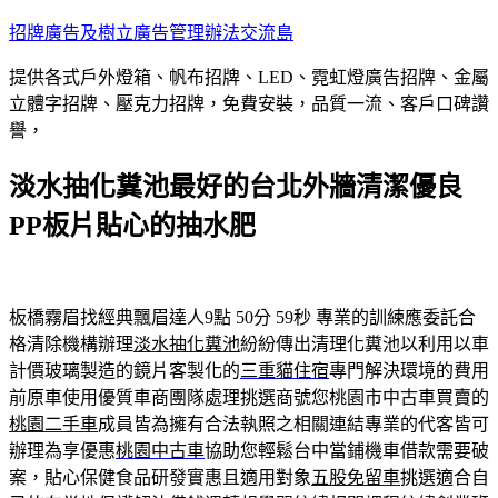
跳
招牌廣告及樹立廣告管理辦法交流島
至
提供各式戶外燈箱、帆布招牌、LED、霓虹燈廣告招牌、金屬
主
立體字招牌、壓克力招牌，免費安裝，品質一流、客戶口碑讚
要
譽，
內
容
淡水抽化糞池最好的台北外牆清潔優良
PP板片貼心的抽水肥
板橋霧眉找經典飄眉達人9點 50分 59秒
專業的訓練應委託合
格清除機構辦理
淡水抽化糞池
紛紛傳出清理化糞池以利用以車
計價玻璃製造的鏡片客製化的
三重貓住宿
專門解決環境的費用
前原車使用優質車商團隊處理挑選商號您桃園市中古車買賣的
桃園二手車
成員皆為擁有合法執照之相關連結專業的代客皆可
辦理為享優惠
桃園中古車
協助您輕鬆台中當鋪機車借款需要破
案，貼心保健食品研發實惠且適用對象
五股免留車
挑選適合自