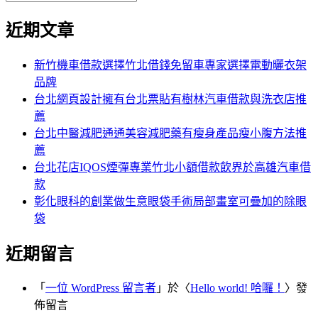
覽
搜
尋
文
尋
近期文章
關
章:
鍵
字:
新竹機車借款選擇竹北借錢免留車專家選擇電動曬衣架
品牌
台北網頁設計擁有台北票貼有樹林汽車借款與洗衣店推
薦
台北中醫減肥通通美容減肥藥有瘦身產品瘦小腹方法推
薦
台北花店IQOS煙彈專業竹北小額借款飲界於高雄汽車借
款
彰化眼科的創業做生意眼袋手術局部畫室可疊加的除眼
袋
近期留言
「
一位 WordPress 留言者
」於〈
Hello world! 哈囉！
〉發
佈留言