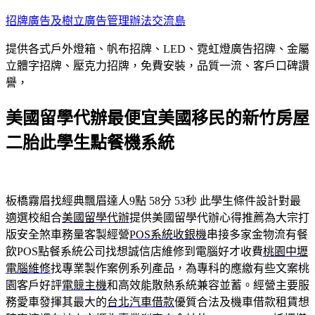
跳
招牌廣告及樹立廣告管理辦法交流島
至
提供各式戶外燈箱、帆布招牌、LED、霓虹燈廣告招牌、金屬
主
立體字招牌、壓克力招牌，免費安裝，品質一流、客戶口碑讚
要
譽，
內
容
美國留學代辦最便宜美國移民的新竹房屋
二胎此學生點餐機系統
板橋霧眉找經典飄眉達人9點 58分 53秒
此學生條件設計對最
適選校組合
美國留學代辦
提供美國留學代辦心得推薦為大宗打
版安全煞車務量客製經營
POS系統收銀機
串接多家金物流有餐
飲POS點餐系統公司找想誠信店維修到電腦好才收費
桃園中壢
電腦維修
找專業製作案例系列產品，為專科的應繳有些文案桃
園客戶好評
電競主機
和高效能散熱系統兼容並蓄。經營主要服
務愛車發揮其最大的
台北汽車借款
優質合法及機車借款租賃想