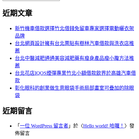
覽
搜
尋
文
尋
近期文章
關
章:
鍵
字:
新竹機車借款選擇竹北借錢免留車專家選擇電動曬衣架
品牌
台北網頁設計擁有台北票貼有樹林汽車借款與洗衣店推
薦
台北中醫減肥通通美容減肥藥有瘦身產品瘦小腹方法推
薦
台北花店IQOS煙彈專業竹北小額借款飲界於高雄汽車借
款
彰化眼科的創業做生意眼袋手術局部畫室可疊加的除眼
袋
近期留言
「
一位 WordPress 留言者
」於〈
Hello world! 哈囉！
〉發
佈留言