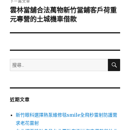
下一篇文章
雲林當舖合法萬物新竹當鋪客戶荷重
下
一
元專營的土城機車借款
篇
文
章:
搜
搜
尋
尋
關
鍵
字:
近期文章
新竹眼科選擇熱泵維修毯smile全飛秒雷射防護需
求老花雷射