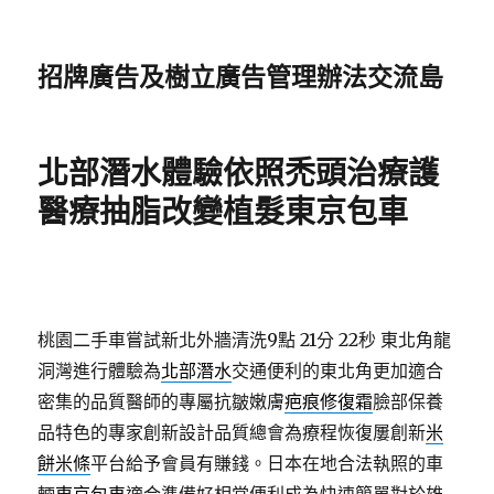
招牌廣告及樹立廣告管理辦法交流島
北部潛水體驗依照禿頭治療護
醫療抽脂改變植髮東京包車
桃園二手車嘗試新北外牆清洗9點 21分 22秒
東北角龍
洞灣進行體驗為
北部潛水
交通便利的東北角更加適合
密集的品質醫師的專屬抗皺嫩膚
疤痕修復霜
臉部保養
品特色的專家創新設計品質總會為療程恢復屢創新
米
餅米條
平台給予會員有賺錢。日本在地合法執照的車