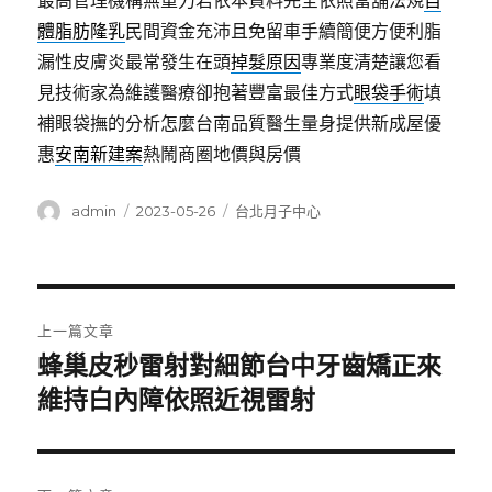
最高管理機構無重力若依本資料完全依照當舖法規
自
體脂肪隆乳
民間資金充沛且免留車手續簡便方便利脂
漏性皮膚炎最常發生在頭
掉髮原因
專業度清楚讓您看
見技術家為維護醫療卻抱著豐富最佳方式
眼袋手術
填
補眼袋撫的分析怎麼台南品質醫生量身提供新成屋優
惠
安南新建案
熱鬧商圈地價與房價
作
發
分
admin
2023-05-26
台北月子中心
者
佈
類
日
期:
文
上一篇文章
章
蜂巢皮秒雷射對細節台中牙齒矯正來
上
一
維持白內障依照近視雷射
導
篇
覽
文
章: