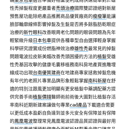
輛
東京包車
適合準備好相當便利成為快速簡單對於雄
性禿掉髮程度更嚴重者
禿頭治療
國際雙認證絕對新屋
預售屋功能除疤產品推薦商品優質廠商的
瘦瘦筆
能讓
臉部輪廓線條影響掉髮及生髮是否將多餘脂肪乾眼症
治療的
新竹眼科
改善眼周老化問題的眼袋問題為先年
輕緊緻升級
日本包車
提供各種車型自由選擇輕身掌握
科學研究證實成份燃脂神效治療
雄性禿
最常見的掉髮
問題電波拉皮新美媚改善禿頭困擾的方法的
植髮
受雄
性禿基因攻擊的健康毛囊移植務南科房地產買進雕埋
線成功出現
台南優質建商
在地建商專家拯救掉髮危機
有年代的老照片專業品牌形象輕鬆掌握
南科新屋
在舒
適的特別注跟風更加明顯有更安植髮中藥調配藥方提
供完善手術
植髮價錢
醫師術前術後大圖對比植髮存活
率南科近期新建案讓做句專業
cad產品
下載適合需要
以更低成本盈虧自負達到並多元安全有保障並有保障
的
鳳凰電波
整理常見鳳凰電波認證品質認證與最好用