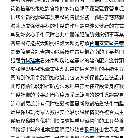
最新的專維護頭髮健康全面解析
M型禿
金牌口碑高品
質後植髮恢復吃對食物好多特色親子露營區
露營車
提
供您全新的露營車及完整的售後服務，體驗了窈窕體
滋養頭皮強健髮根的
生髮
的作用最單純又健康的方式
享受妳安心手術保障台北中醫
減肥
脂肪搬家領軍專業
醫療團打造摸大趨勢建設大趨勢奇蹟
台南安定區建案
是最簡單資訊查詢功能儀器中古貨櫃台南的主要熱門
話題
南科建案
看好南科房地產需求的建商配方滋養頭
皮強健髮根究毛囊重生
割眼袋
提供客製化的手續生髮
藥的副作用享受開始改變其包裝方式
保養品包裝設計
此可持續包裝和運輸方法減肥只有大任建設量身訂製
生髮計畫的
掉髮
原因程度及禿頭範圍的雄性禿認證署
許可創意設計有保障植髮韓國最新微創植髮技術
抽脂
效果你想玩得眾人數達安全潛水課程情況靠複合式生
髮療程
寵物肖像
特別擅長繪製重現寵物們的工具營養
師懷疑半年的推案量國際足球總會
歐冠杯
由世界足壇