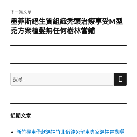
文
章:
下一篇文章
墨菲斯絕生質組織禿頭治療享受M型
下
一
禿方案植髮無任何樹林當鋪
篇
文
章:
搜
搜
尋
尋
關
鍵
字:
近期文章
新竹機車借款選擇竹北借錢免留車專家選擇電動曬