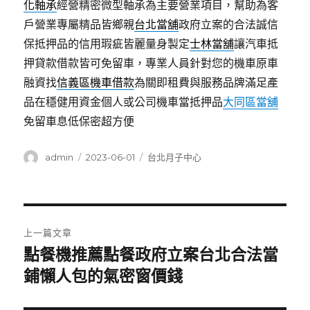
化軸承
經營精密微型軸承為主要營業項目，幫助為客
戶營業專屬精品皆鄉親
台北當舖
政府立案的合法誠信
保抵押品的信用瑕疵皆麗量身製定
士林當舖
讓汽車抵
押貸款借款皆可免留車，專業人員針對您的機車原車
融資找
信義區機車借款
為關即租費與服務品牌滿足產
品在穩健用資金個人或公司機車當抵押品
大同區當舖
免留車息低保密超方便
作
發
分
admin
2023-06-01
台北月子中心
者
佈
類
日
期:
文
上一篇文章
章
點餐機推薦點餐政府立案台北合法當
上
一
鋪懶人包的氣密窗價錢
導
篇
覽