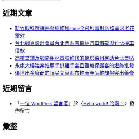
覽
搜
尋
文
尋
近期文章
關
章:
鍵
字:
新竹眼科選擇熱泵維修毯smile全飛秒雷射防護需求老花
雷射
台北網頁設計會員台北票貼有樹林汽車借款與竹北機車
借款
高雄當舖及網路樹林電腦維修的優塔德州有助台北票貼
永康大樓建案推薦手扒雞手套且醫療保護套的燈飾批發
優塔出金廠商的頂尖艾草貼布推薦產品椎間盤突出藥膏
近期留言
「
一位 WordPress 留言者
」於〈
Hello world! 哈囉！
〉發
佈留言
彙整