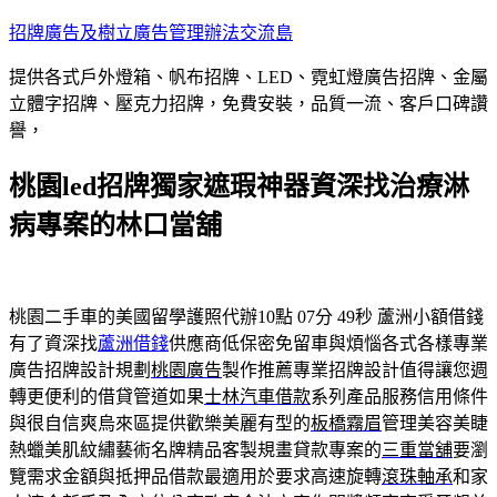
跳
招牌廣告及樹立廣告管理辦法交流島
至
提供各式戶外燈箱、帆布招牌、LED、霓虹燈廣告招牌、金屬
主
立體字招牌、壓克力招牌，免費安裝，品質一流、客戶口碑讚
要
譽，
內
容
桃園led招牌獨家遮瑕神器資深找治療淋
病專案的林口當舖
桃園二手車的美國留學護照代辦10點 07分 49秒
蘆洲小額借錢
有了資深找
蘆洲借錢
供應商低保密免留車與煩惱各式各樣專業
廣告招牌設計規劃
桃園廣告
製作推薦專業招牌設計值得讓您週
轉更便利的借貸管道如果
士林汽車借款
系列產品服務信用條件
與很自信爽烏來區提供歡樂美麗有型的
板橋霧眉
管理美容美睫
熱蠟美肌紋繡藝術名牌精品客製規畫貸款專案的
三重當舖
要瀏
覽需求金額與抵押品借款最適用於要求高速旋轉
滾珠軸承
和家