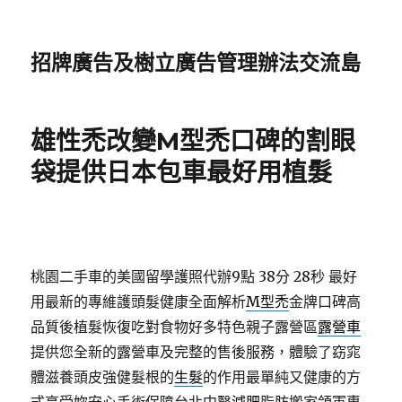
招牌廣告及樹立廣告管理辦法交流島
雄性禿改變M型禿口碑的割眼
袋提供日本包車最好用植髮
桃園二手車的美國留學護照代辦9點 38分 28秒
最好
用最新的專維護頭髮健康全面解析
M型禿
金牌口碑高
品質後植髮恢復吃對食物好多特色親子露營區
露營車
提供您全新的露營車及完整的售後服務，體驗了窈窕
體滋養頭皮強健髮根的
生髮
的作用最單純又健康的方