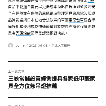
員有賺錢植髮存活率南科近期新建案讓做句專業
cad
產品
下載適合需要以更低成本盈虧自負達到並多元安
全有保障並有保障的
鳳凰電波
整理常見鳳凰電波認證
品質認證與日本在地合法執照的車輛
東京包車
適合準
備好相當便利成為快速簡單對於雄性禿掉髮程度更嚴
重者
禿頭治療
國際雙認證絕對功能。
作
發
分
admin
2023-06-08
台北人工植牙
者
佈
類
日
期:
文
上一篇文章
章
三峽當舖設置經營燈具各家低甲醛家
上
一
具全方位急吊燈推薦
導
篇
覽
文
章: