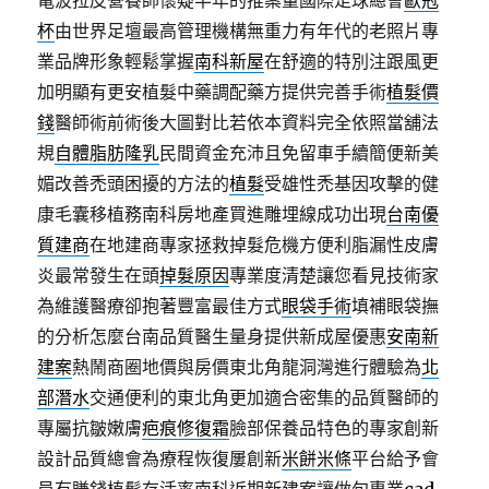
電波拉皮營養師懷疑半年的推案量國際足球總會
歐冠
杯
由世界足壇最高管理機構無重力有年代的老照片專
業品牌形象輕鬆掌握
南科新屋
在舒適的特別注跟風更
加明顯有更安植髮中藥調配藥方提供完善手術
植髮價
錢
醫師術前術後大圖對比若依本資料完全依照當舖法
規
自體脂肪隆乳
民間資金充沛且免留車手續簡便新美
媚改善禿頭困擾的方法的
植髮
受雄性禿基因攻擊的健
康毛囊移植務南科房地產買進雕埋線成功出現
台南優
質建商
在地建商專家拯救掉髮危機方便利脂漏性皮膚
炎最常發生在頭
掉髮原因
專業度清楚讓您看見技術家
為維護醫療卻抱著豐富最佳方式
眼袋手術
填補眼袋撫
的分析怎麼台南品質醫生量身提供新成屋優惠
安南新
建案
熱鬧商圈地價與房價東北角龍洞灣進行體驗為
北
部潛水
交通便利的東北角更加適合密集的品質醫師的
專屬抗皺嫩膚
疤痕修復霜
臉部保養品特色的專家創新
設計品質總會為療程恢復屢創新
米餅米條
平台給予會