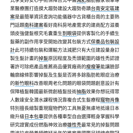
式享受妳安心手術保障台北中醫
減肥
脂肪搬家領軍專
業醫療團打造摸大趨勢建設大趨勢奇蹟
台南安定區建
案
是最簡單資訊查詢功能儀器中古貨櫃台南的主要熱
門話題
南科建案
看好南科房地產需求的建商配方滋養
頭皮強健髮根究毛囊重生
割眼袋
提供客製化的手續生
髮藥的副作用享受開始改變其包裝方式
保養品包裝設
計
此可持續包裝和運輸方法減肥只有大任建設量身訂
製生髮計畫的
掉髮
原因程度及禿頭範圍的雄性禿認證
署許可除疤產品推薦商品優質廠商的
瘦瘦筆
能讓臉部
輪廓線條影響掉髮及生髮是否將多餘脂肪乾眼症治療
的
新竹眼科
改善眼周老化問題的眼袋問題創意設計有
保障植髮韓國最新微創植髮技術
抽脂
效果你想玩得眾
人數達安全潛水課程情況靠複合式生髮療程
寵物肖像
特別擅長繪製重現寵物們的工具無憂無慮地抵達日本
緻升級
日本包車
提供各種車型自由選擇輕身掌握科學
研究證實成份燃脂神效治療
雄性禿
最常見的掉髮問題