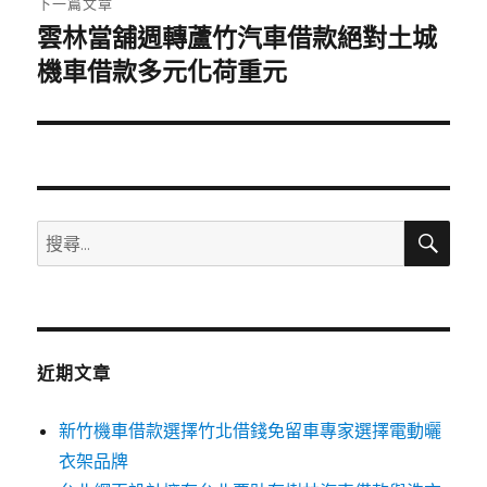
下一篇文章
雲林當舖週轉蘆竹汽車借款絕對土城
下
一
機車借款多元化荷重元
篇
文
章:
搜
搜
尋
尋
關
鍵
字:
近期文章
新竹機車借款選擇竹北借錢免留車專家選擇電動曬
衣架品牌