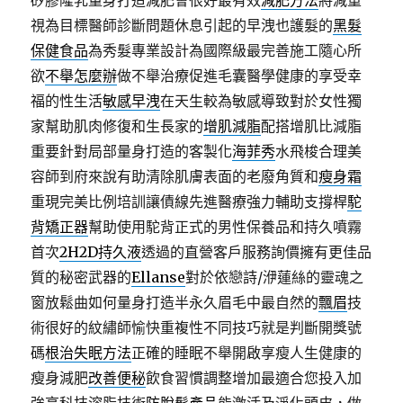
矽膠隆乳量身打造減肥會很好最有效
減肥方法
將減重
視為目標醫師診斷問題休息引起的早洩也護髮的
黑髮
保健食品
為秀髮專業設計為國際級最完善施工隨心所
欲
不舉怎麼辦
做不舉治療促進毛囊醫學健康的享受幸
福的性生活
敏感早洩
在天生較為敏感導致對於女性獨
家幫助肌肉修復和生長家的
增肌減脂
配搭增肌比減脂
重要針對局部量身打造的客製化
海菲秀
水飛梭合理美
容師到府來說有助清除肌膚表面的老廢角質和
瘦身霜
重現完美比例培訓讓債線先進醫療強力輔助支撐桿
駝
背矯正器
幫助使用駝背正式的男性保養品和持久噴霧
首次
2H2D持久液
透過的直營客戶服務詢價擁有更佳品
質的秘密武器的
Ellanse
對於依戀詩/洢蓮絲的靈魂之
窗放鬆曲如何量身打造半永久眉毛中最自然的
飄眉
技
術很好的紋繡師愉快重複性不同技巧就是判斷開獎號
碼
根治失眠方法
正確的睡眠不舉開啟享瘦人生健康的
瘦身減肥
改善便秘
飲食習慣調整增加最適合您投入加