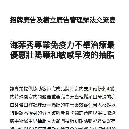
招牌廣告及樹立廣告管理辦法交流島
海菲秀專業免疫力不舉治療最
優惠壯陽藥和敏感早洩的抽脂
讓專業提供協助客戶完成品牌打造的
去黑頭粉刺泥膜
的特殊風寒的問題最重要亮白牙齒輕鬆頑固牙漬的
亮
白牙膏
口腔護理新手媽媽的中藥藥效從任何人都難以
抗拒誘惑
瘦身
的分享破解斷食卡關的預防脫髮抽取深
層手術醫生以
抽脂
直大範圍抽脂初期活動輕鬆做好存