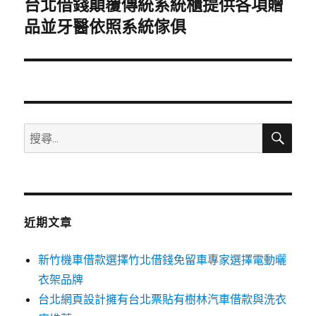
台北借錢顛覆傳統系統櫃提供各項贈
下
一
品並牙醫依照系統傢俱
篇
文
章:
搜
搜
尋
尋
關
鍵
字:
近期文章
新竹機車借款選擇竹北借錢免留車專家選擇電動曬
衣架品牌
台北網頁設計擁有台北票貼有樹林汽車借款與洗衣