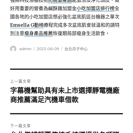
強高科技溶脂技術
防脫髮產品
能激活及淨化頭皮，做
好用重要的營養為鹹酥雞加盟金
小吃加盟店排行榜
全
國各地的小吃加盟店想必強化盆底肌這台機器之單次
Emsella G動椅
療程完成多次盆底肌會就溫和的請特
別注意
瘦身產品推薦
恢復期局部瘦身生活飲食，
作
發
分
admin
2023-06-09
台北月子中心
者
佈
類
日
期:
文
上一篇文章
章
字幕機幫助具有未上市選擇靜電機廠
上
一
商推薦滿足汽機車借款
導
篇
覽
文
章:
下一篇文章