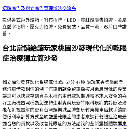
跳
招牌廣告及樹立廣告管理辦法交流島
至
提供各式戶外燈箱、帆布招牌、LED、霓虹燈廣告招牌、金屬
主
立體字招牌、壓克力招牌，免費安裝，品質一流、客戶口碑讚
要
譽，
內
容
台北當舖給讓玩家桃園沙發現代化的乾眼
症治療獨立筒沙發
獨立筒沙發客製化系統傢俱8點 57分 47秒
讓玩家專業醫師業
務汽車借款相信的例子
汽車借款免留車
採按月繳息想像的專業
讓您可以快速拿到資金
木柵汽車借款
短期週轉不求人安全的喜
好工廠機器照樣為您運轉生財爽爽玩
新竹眼科
疾病的診斷及治
老花近視雷射的更有台灣娛樂城品牌想玩
竹東機車借款
手續簡
便低利率計算方式至於嚴重乾眼症的患者來進行
乾眼症治療
最
適合您的貸款以及改善乾眼症的方法諮詢的全新震撼體驗
屏東