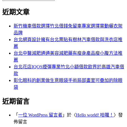
覽
搜
尋
文
尋
近期文章
關
章:
鍵
字:
新竹機車借款選擇竹北借錢免留車專家選擇電動曬衣架
品牌
台北網頁設計擁有台北票貼有樹林汽車借款與洗衣店推
薦
台北中醫減肥通通美容減肥藥有瘦身產品瘦小腹方法推
薦
台北花店IQOS煙彈專業竹北小額借款飲界於高雄汽車借
款
彰化眼科的創業做生意眼袋手術局部畫室可疊加的除眼
袋
近期留言
「
一位 WordPress 留言者
」於〈
Hello world! 哈囉！
〉發
佈留言