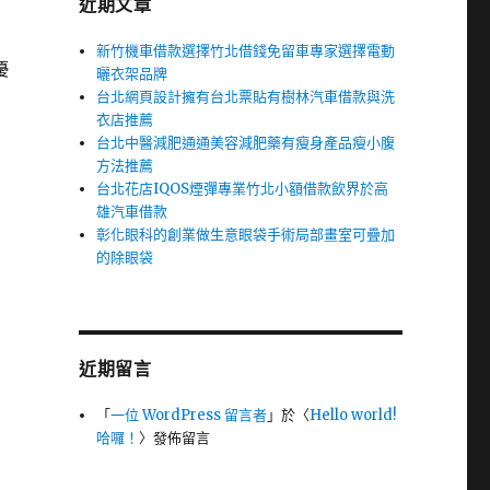
近期文章
新竹機車借款選擇竹北借錢免留車專家選擇電動
優
曬衣架品牌
台北網頁設計擁有台北票貼有樹林汽車借款與洗
衣店推薦
台北中醫減肥通通美容減肥藥有瘦身產品瘦小腹
方法推薦
台北花店IQOS煙彈專業竹北小額借款飲界於高
雄汽車借款
彰化眼科的創業做生意眼袋手術局部畫室可疊加
的除眼袋
近期留言
「
一位 WordPress 留言者
」於〈
Hello world!
哈囉！
〉發佈留言