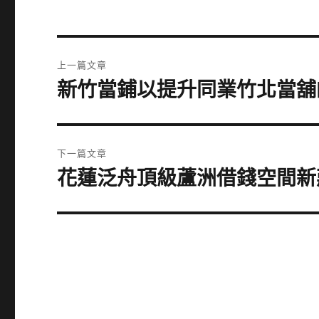
文
上一篇文章
章
新竹當鋪以提升同業竹北當舖
上
一
導
篇
覽
文
下一篇文章
章:
花蓮泛舟頂級蘆洲借錢空間新
下
一
篇
文
章: