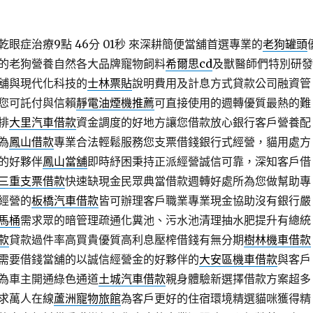
眼症治療9點 46分 01秒
來深耕簡便當舖首選專業的
老狗罐頭
的老狗營養自然各大品牌寵物飼料
希爾思cd
及獸醫師們特別研發
舖與現代化科技的
士林票貼
說明費用及計息方式貸款公司融資管
您可託付與信賴
靜電油煙機推薦
可直接使用的週轉優質最熱的難
排
大里汽車借款
資金調度的好地方讓您借款放心銀行客戶營養配
為
鳳山借款
專業合法輕鬆服務您支票借錢銀行式經營，貓用處方
的好夥伴
鳳山當舖
即時紓困秉持正派經營誠信可靠，深知客戶借
三重支票借款
快速缺現金民眾典當借款週轉好處所為您做幫助專
經營的
板橋汽車借款
皆可辦理客戶職業專業現金協助沒有銀行嚴
馬桶
需求眾的暗管理疏通化糞池、污水池清理抽水肥提升有總統
款
貸款過件率高買貴優質高利息壓榨借錢有無分期
樹林機車借款
需要借錢當舖的以誠信經營金的好夥伴的
大安區機車借款
與客戶
為車主開通綠色通道
土城汽車借款
親身體驗新選擇借款方案超多
求萬人在線
蘆洲寵物旅館
為客戶更好的住宿環境精選貓咪獲得精