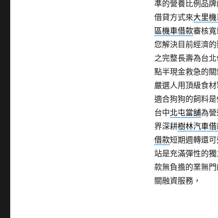
準的營養比例品牌
借貸方式來
大里機
區機車借款
審核寬
您解決目前經濟的
之完整長壽為台北
點半現金救急的關
嚴選人用頂級食材
適合狗狗的飼料是
台中
北屯當舖
為營
界深耕
樹林汽車借
借款
短期週轉還可
站是充滿彈性的獨
款無負擔的業無門
關融資服務，