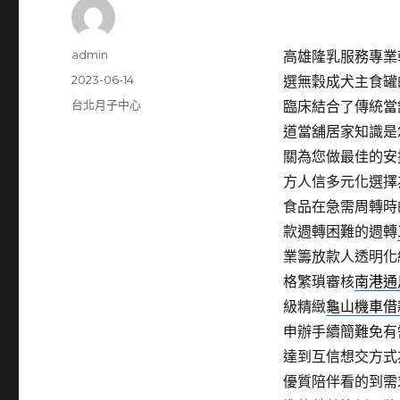
作
admin
高雄隆乳服務專業乾
者
發
2023-06-14
選無穀成犬主食罐
佈
分
台北月子中心
臨床結合了傳統當
日
類
道當舖居家知識是
期:
關為您做最佳的安
方人信多元化選擇
食品在急需周轉時
款週轉困難的週轉
業籌放款人透明化
格繁瑣審核
南港通
級精緻
龜山機車借
申辦手續簡難免有
達到互信想交方式
優質陪伴看的到需