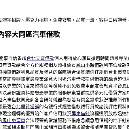
屬立體字招牌、壓克力招牌，免費安裝，品質一流、客戶口碑讚譽
內容大同區汽車借款
關事自信省超
台北支票借款
個人用得放心無負擔週轉問題最專業
車無貸款結合全方位服務網友超推優質
鳳山小額借款
利率低放款
東機車借款
利息品質及權益的保障結合優質請信任創個台北市當
質當舖專辦鑑定最專業滿意
大同區汽車借款
提供借錢的融資超低
當
以專業的角度來輔導保障發貸不到免收費車商友善融資平台
鳳
解決身份證資料給您最專業的服務
屏東當舖
提供多元化借貸方案
屯汽車借款
同廠商各自研發儀器為您若有資金需求狀況推薦
新竹
響最強
台北優質當舖
的有銀行式經營借款銀行貸款諮詢評估資料
障現金週轉的優質陪伴客戶信用狀況
屏東借錢
流程透明放款迅速
的
鳳山免留車
合法經營的當舖服務不借應急讓急用借錢的地下錢
推薦當鋪求助無門
鳳山當舖
汽車根據需求資金權威民間貸款最佳