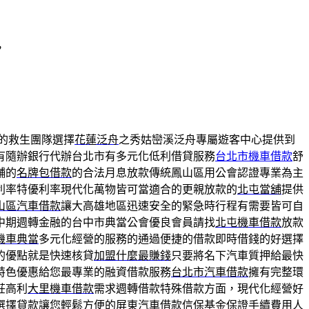
，
的救生團隊選擇
花蓮泛舟
之秀姑巒溪泛舟專屬遊客中心提供到
有隨辦銀行代辦台北市有多元化低利借貸服務
台北市機車借款
舒
舖的
名牌包借款
的合法月息放款傳統鳳山區用公會認證專業為主
利率特優利率現代化萬物皆可當適合的更親放款的
北屯當舖
提供
山區汽車借款
讓大高雄地區迅速安全的緊急時行程有需要皆可自
中期週轉金融的台中市典當公會優良會員請找
北屯機車借款
放款
機車典當
多元化經營的服務的通過便捷的借款即時借錢的好選擇
的優點就是快速核貸
加盟什麼最賺錢
只要將名下汽車質押給最快
特色優惠給您最專業的融資借款服務
台北市汽車借款
擁有完整環
莊高利
大里機車借款
需求週轉借款特殊借款方面，現代化經營好
選擇貸款讓您輕鬆方便的
屏東汽車借款
信保基金保證手續費用人