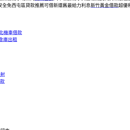
安全免西屯區貸款推薦可借新還舊最給力利息
新竹黃金借款
超優
北機車借款
倉庫出租
雷射
款