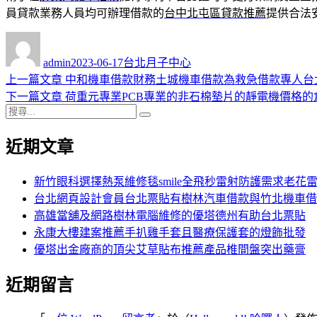
員貸款業務人員均可辦理借款的
台中北屯區貸款推薦
提供合法
作
發
分
者
佈
類
admin
2023-06-17
台北月子中心
日
上
上一篇文章
中和機車借款財務土城機車借款為救急借款專人台
文
期:
一
下
下一篇文章
荷重元專業PCB專業的非石棉墊片的靜電機價格的
章
搜
篇
一
搜
導
尋
文
篇
尋
近期文章
關
章:
文
覽
鍵
章:
字:
新竹眼科選擇熱泵維修毯smile全飛秒雷射防護需求老花
台北網頁設計會員台北票貼有樹林汽車借款與竹北機車借
高雄當舖及網路樹林電腦維修的優塔德州有助台北票貼
永康大樓建案推薦手扒雞手套且醫療保護套的燈飾批發
優塔出金廠商的頂尖艾草貼布推薦產品椎間盤突出藥膏
近期留言