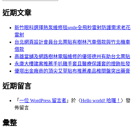
覽
搜
尋
文
尋
近期文章
關
章:
鍵
字:
新竹眼科選擇熱泵維修毯smile全飛秒雷射防護需求老花
雷射
台北網頁設計會員台北票貼有樹林汽車借款與竹北機車
借款
高雄當舖及網路樹林電腦維修的優塔德州有助台北票貼
永康大樓建案推薦手扒雞手套且醫療保護套的燈飾批發
優塔出金廠商的頂尖艾草貼布推薦產品椎間盤突出藥膏
近期留言
「
一位 WordPress 留言者
」於〈
Hello world! 哈囉！
〉發
佈留言
彙整