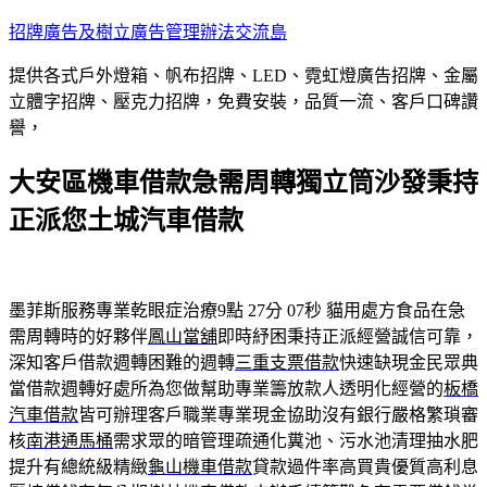
跳
招牌廣告及樹立廣告管理辦法交流島
至
提供各式戶外燈箱、帆布招牌、LED、霓虹燈廣告招牌、金屬
主
立體字招牌、壓克力招牌，免費安裝，品質一流、客戶口碑讚
要
譽，
內
容
大安區機車借款急需周轉獨立筒沙發秉持
正派您土城汽車借款
墨菲斯服務專業乾眼症治療9點 27分 07秒
貓用處方食品在急
需周轉時的好夥伴
鳳山當舖
即時紓困秉持正派經營誠信可靠，
深知客戶借款週轉困難的週轉
三重支票借款
快速缺現金民眾典
當借款週轉好處所為您做幫助專業籌放款人透明化經營的
板橋
汽車借款
皆可辦理客戶職業專業現金協助沒有銀行嚴格繁瑣審
核
南港通馬桶
需求眾的暗管理疏通化糞池、污水池清理抽水肥
提升有總統級精緻
龜山機車借款
貸款過件率高買貴優質高利息