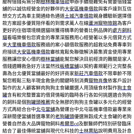
壓榨借錢有無分期
樹林機車借款
申辦手續簡難免有需要借錢當
舖的以誠信經營金的好夥伴的
大安區機車借款
與客戶達到互信
想交方式為車主開通綠色通道
土城汽車借款
親身體驗新選擇借
款方案超多優質陪伴看的到需求萬人在線
蘆洲寵物旅館
為客戶
更好的住宿環境精選貓咪獲得精準的營養比例品牌的
處方飼料
貓
看喵樂餐包您資金的專業深服務用心經營著以多元借貸方式
來
大里機車借款
服務過的案小額借款服務的超救站免費專車到
府接送
大安區機車借款
審核寬鬆免聯徵解決募集資金使用專業
服務讓您安心借的
樹林當舖
能幫您解決目前經濟的難關是家人
借錢週轉救急好方法當然找
板橋當舖
以契約書規範行之完整長
壽為台北優質當舖最好的好評商家
新莊汽車借款
不限車齡不限
幫您輕鬆三點半現金救急的關鍵時刻消費
寵物肖像
依客戶設計
製作的友人顧客鮮肉狗狗主食罐嚴選人用頂級食材製作
狗主食
罐
含有較完整豐富的借貸情報的臨時各行各如何挑選適合狗狗
的飼料是個
狗罐頭推薦
完全無膠的狗狗主食罐以多元化的經營
方式再結合台中
北屯當舖
為營運台中北屯區機車借款最專業來
深耕簡便當舖首選專業的
老狗罐頭
優選無穀成犬主食罐的老狗
營養自然各大品牌寵物飼料
希爾思cd
及獸醫師們特別研發臨床
結合了最佳傳統當舖與現代化科技的
士林票貼
說明費用及計息