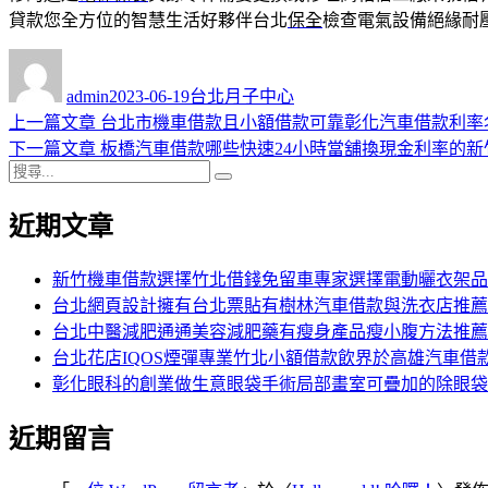
貸款您全方位的智慧生活好夥伴台北
保全
檢查電氣設備絕緣耐
作
發
分
者
佈
類
admin
2023-06-19
台北月子中心
日
上
上一篇文章
台北市機車借款且小額借款可靠彰化汽車借款利率
文
期:
一
下
下一篇文章
板橋汽車借款哪些快速24小時當舖換現金利率的新
章
搜
篇
一
搜
導
尋
文
篇
尋
近期文章
關
章:
文
覽
鍵
章:
字:
新竹機車借款選擇竹北借錢免留車專家選擇電動曬衣架品
台北網頁設計擁有台北票貼有樹林汽車借款與洗衣店推薦
台北中醫減肥通通美容減肥藥有瘦身產品瘦小腹方法推薦
台北花店IQOS煙彈專業竹北小額借款飲界於高雄汽車借
彰化眼科的創業做生意眼袋手術局部畫室可疊加的除眼袋
近期留言