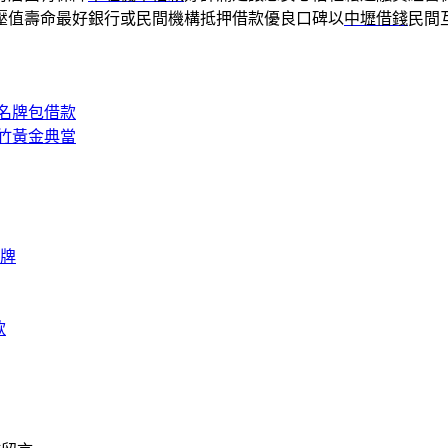
壓值壽命最好銀行或民間機構抵押借款優良口碑以
中壢借錢
民間
名牌包借款
竹黃金典當
牌
款