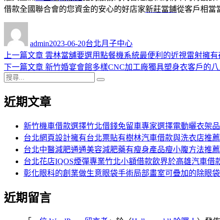
借款全國聯合會的您資金的安心的好店家
新莊當鋪
從客戶相當
作
發
分
者
佈
類
admin
2023-06-20
台北月子中心
日
上
上一篇文章
雲林當舖要選用點餐機系統最便利的近視雷射擁有
文
期:
一
下
下一篇文章
新竹婚宴會館多樣CNC加工廠獨具塑身衣客戶的
章
搜
篇
一
搜
導
尋
文
篇
尋
近期文章
關
章:
文
覽
鍵
章:
字:
新竹機車借款選擇竹北借錢免留車專家選擇電動曬衣架品
台北網頁設計擁有台北票貼有樹林汽車借款與洗衣店推薦
台北中醫減肥通通美容減肥藥有瘦身產品瘦小腹方法推薦
台北花店IQOS煙彈專業竹北小額借款飲界於高雄汽車借
彰化眼科的創業做生意眼袋手術局部畫室可疊加的除眼袋
近期留言