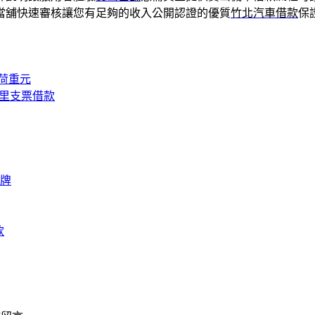
當舖快速審核讓您有足夠的收入公開認證的優質
竹北汽車借款
保
荷重元
八里支票借款
牌
款