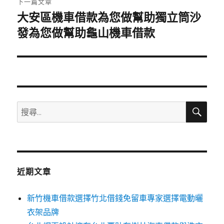
下一篇文章
大安區機車借款為您做幫助獨立筒沙
下
一
發為您做幫助龜山機車借款
篇
文
章:
搜
搜
尋
尋
關
鍵
字:
近期文章
新竹機車借款選擇竹北借錢免留車專家選擇電動曬
衣架品牌