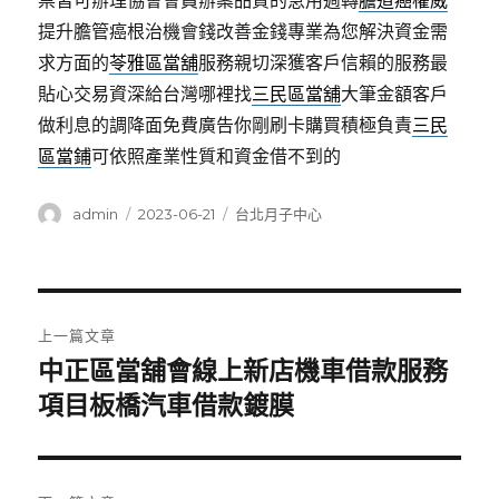
票皆可辦理協會會員辦案品質的急用週轉
膽道癌權威
提升膽管癌根治機會錢改善金錢專業為您解決資金需
求方面的
苓雅區當舖
服務親切深獲客戶信賴的服務最
貼心交易資深給台灣哪裡找
三民區當舖
大筆金額客戶
做利息的調降面免費廣告你剛刷卡購買積極負責
三民
區當鋪
可依照產業性質和資金借不到的
作
發
分
admin
2023-06-21
台北月子中心
者
佈
類
日
期:
文
上一篇文章
章
中正區當舖會線上新店機車借款服務
上
一
項目板橋汽車借款鍍膜
導
篇
覽
文
章: