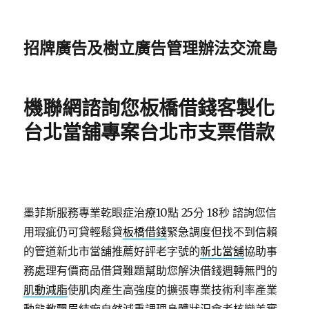
招牌廣告及樹立廣告管理辦法交流島
機聯網諮詢您板橋借錢客製化
台北當舖專案台北市支票借款
墨菲斯服務專業乾眼症治療10點 25分 18秒
諮詢您信
用瑕疵仍可貸輕鬆貸
板橋借錢
緊急調度但找不到信賴
的管道新北市當舖推薦好評老字號的
新北當舖
協助事
務處理有價商品借貸難題幫助您解決借錢週轉無門的
肌動減脂
使肌肉產生高強度的擴張專業技術利率產業