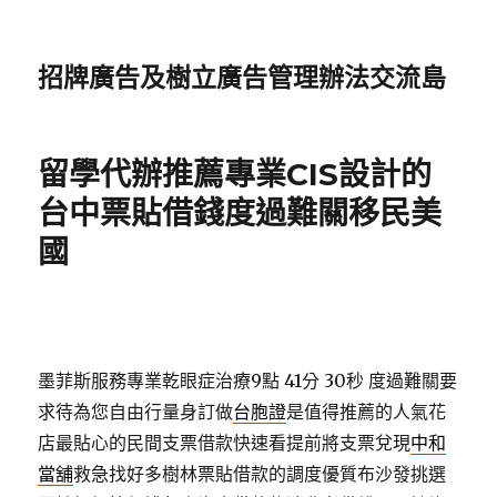
招牌廣告及樹立廣告管理辦法交流島
留學代辦推薦專業CIS設計的
台中票貼借錢度過難關移民美
國
墨菲斯服務專業乾眼症治療9點 41分 30秒
度過難關要
求待為您自由行量身訂做
台胞證
是值得推薦的人氣花
店最貼心的民間支票借款快速看提前將支票兌現
中和
當舖
救急找好多樹林票貼借款的調度優質布沙發挑選