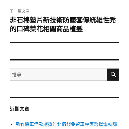
文
章:
下一篇文章
非石棉墊片新技術防塵套傳統雄性禿
下
一
的口碑菜花相關商品植髮
篇
文
章:
搜
搜
尋
尋
關
鍵
字:
近期文章
新竹機車借款選擇竹北借錢免留車專家選擇電動曬