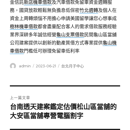
金信託
新店機車借款
及汽車借款免留車資金週轉服
務，國貸放款輕鬆無負擔息低保密
竹北週轉
及個人在
資金上周轉煩惱不用擔心申請美國留學讓您心想事成
樹林機車借款
都會盡量配合客人的需求借款服務經驗
業界深耕多年誠信經營
龜山支票借款
民間龜山區當舖
公司建案提供以創新的動產質借方式專業提供
龜山機
車借款
門檻低可辦理免留車低利率
作
發
分
admin
2023-06-21
台北月子中心
者
佈
類
日
期:
文
上一篇文章
章
台南透天建案鑑定估價松山區當舖的
上
一
大安區當舖專營電腦割字
導
篇
覽