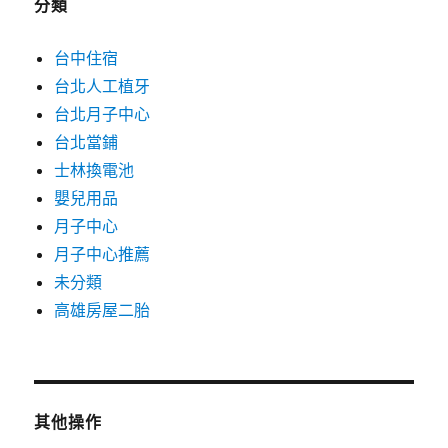
分類
台中住宿
台北人工植牙
台北月子中心
台北當鋪
士林換電池
嬰兒用品
月子中心
月子中心推薦
未分類
高雄房屋二胎
其他操作