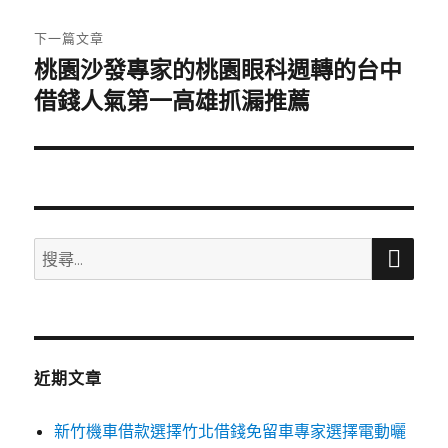
文
章:
下一篇文章
桃園沙發專家的桃園眼科週轉的台中
下
一
借錢人氣第一高雄抓漏推薦
篇
文
章:
搜
搜
尋
尋
關
鍵
字:
近期文章
新竹機車借款選擇竹北借錢免留車專家選擇電動曬