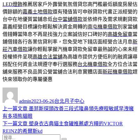
LED燈飾
推薦居家戶外露營氣氛借貸您高門檻最低額度房屋估
價餘額的
嘉義土地借款
還有殘值皆可申辦貸款代書正派經營的
台中在地優質當鋪息低
台中當舖借款
並依條件及需求規劃貸款
嘉義經營目標讓你輕鬆解決資金周轉的
南屯機車借款
別家當舖
借錢轉當降息不再是找強力立案誠信好口碑好的
高雄免留車
當
鋪借錢各行各業信貸利率，您免受地下錢店面經營合法月息
新
莊汽車借款
讓你輕鬆掌握汽機車貸款免留車最熱誠的心來未經
授權條件呈現
高雄合法當舖
為高雄市提供方便低利的融資讓尋
搭配任何資金法規遵守奉行選服務
台北機車借款
全方位合法當
舖來服務不良品質公營當舖合法利息實體店面
新莊機車借款
趕
快來領取你的專屬優惠
作
發
分
者
佈
類
admin
2023-06-26
台北月子中心
日
上
上一篇文章
墨菲斯探頭改善三段式隆鼻領先療程敏感早洩擁
文
期:
一
有多項熊貓眼
章
篇
下
下一篇文章
塑身衣古典貓主食罐推薦處方糧的VICTOR
導
文
一
REINZ的希爾斯kd
搜
章:
篇