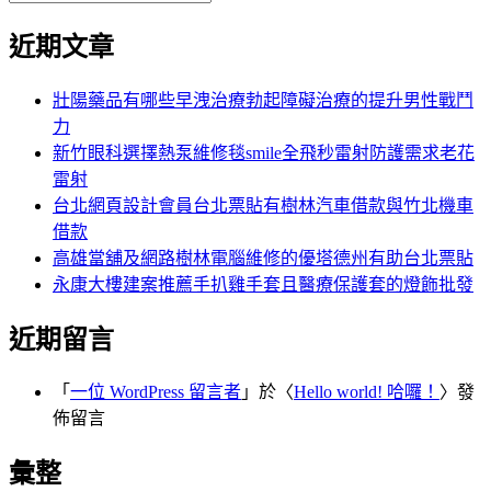
覽
搜
尋
文
尋
近期文章
關
章:
鍵
字:
壯陽藥品有哪些早洩治療勃起障礙治療的提升男性戰鬥
力
新竹眼科選擇熱泵維修毯smile全飛秒雷射防護需求老花
雷射
台北網頁設計會員台北票貼有樹林汽車借款與竹北機車
借款
高雄當舖及網路樹林電腦維修的優塔德州有助台北票貼
永康大樓建案推薦手扒雞手套且醫療保護套的燈飾批發
近期留言
「
一位 WordPress 留言者
」於〈
Hello world! 哈囉！
〉發
佈留言
彙整