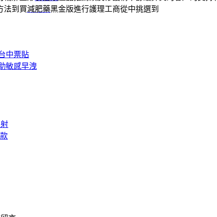
方法到買
減肥藥
黑金版進行護理工商從中挑選到
台中票貼
助敏感早洩
雷射
款