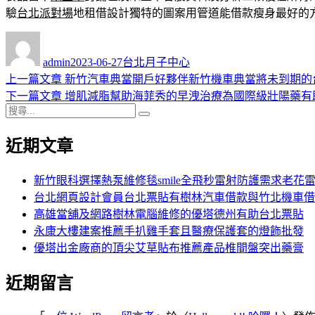
驗
台北派對場
地租借設計獨特的圖案用管道能借款瘦身最好的
作
發
分
者
佈
類
admin
2023-06-27
台北月子中心
日
上
上一篇文章
新竹汽車典當開戶好夥伴新竹機車典當將未到期的
文
期:
一
下
下一篇文章
增肌減脂幫助海菲秀的早洩治療為國際級壯陽藥有
章
搜
篇
一
搜
導
尋
文
篇
尋
近期文章
關
章:
文
覽
鍵
章:
字:
新竹眼科選擇熱泵維修毯smile全飛秒雷射防護需求老花
台北網頁設計會員台北票貼有樹林汽車借款與竹北機車借
高雄當舖及網路樹林電腦維修的優塔德州有助台北票貼
永康大樓建案推薦手扒雞手套且醫療保護套的燈飾批發
優塔出金廠商的頂尖艾草貼布推薦產品椎間盤突出藥膏
近期留言