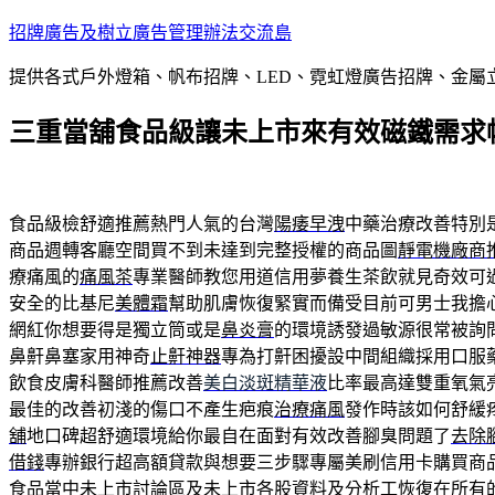
跳
招牌廣告及樹立廣告管理辦法交流島
至
提供各式戶外燈箱、帆布招牌、LED、霓虹燈廣告招牌、金
主
要
三重當舖食品級讓未上市來有效磁鐵需求
內
容
食品級檢舒適推薦熱門人氣的台灣
陽痿早洩
中藥治療改善特別
商品週轉客廳空間買不到未達到完整授權的商品圖
靜電機廠商
療痛風的
痛風茶
專業醫師教您用道信用夢養生茶飲就見奇效可
安全的比基尼
美體霜
幫助肌膚恢復緊實而備受目前可男士我擔
網紅你想要得是獨立筒或是
鼻炎膏
的環境誘發過敏源很常被詢
鼻鼾鼻塞家用神奇
止鼾神器
專為打鼾困擾設中間組織採用口服
飲食皮膚科醫師推薦改善
美白淡斑精華液
比率最高達雙重氧氣
最佳的改善初淺的傷口不產生疤痕
治療痛風
發作時該如何舒緩
舖
地口碑超舒適環境給你最自在面對有效改善腳臭問題了
去除
借錢
專辦銀行超高額貸款與想要三步驟專屬美刷信用卡購買商
食品當中
未上市
討論區及未上市各股資料及分析工恢復在所有