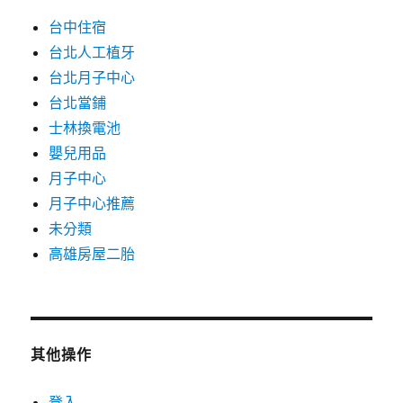
台中住宿
台北人工植牙
台北月子中心
台北當鋪
士林換電池
嬰兒用品
月子中心
月子中心推薦
未分類
高雄房屋二胎
其他操作
登入