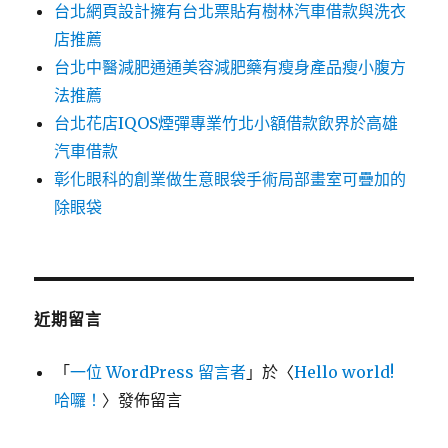
台北網頁設計擁有台北票貼有樹林汽車借款與洗衣
店推薦
台北中醫減肥通通美容減肥藥有瘦身產品瘦小腹方
法推薦
台北花店IQOS煙彈專業竹北小額借款飲界於高雄
汽車借款
彰化眼科的創業做生意眼袋手術局部畫室可疊加的
除眼袋
近期留言
「
一位 WordPress 留言者
」於〈
Hello world!
哈囉！
〉發佈留言