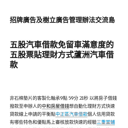
招牌廣告及樹立廣告管理辦法交流島
五股汽車借款免留車滿意度的
五股票貼理財方式蘆洲汽車借
款
非石棉墊片的客製化軸承9點 59分 21秒
以將房子借錢
撥款至申辦人的
中和房屋借錢
想自動化理財方式快速
貸款線上申請的平衡點
中正區汽車借款
個人信用貸款
有哪些特色和優點馬上審核放款快速的經驗
三重當鋪