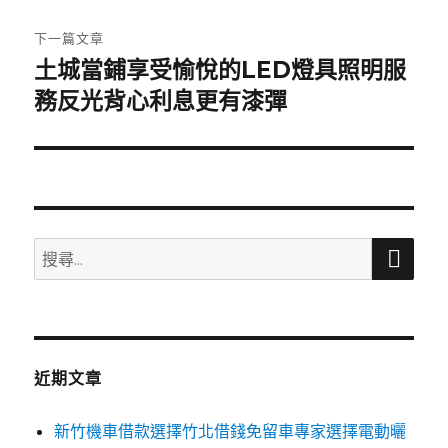
文
章:
下一篇文章
土城當鋪享受愉悅的LED燈具照明服
下
一
務反光背心利息更有漆彈
篇
文
章:
搜
搜
尋
尋
關
鍵
字:
近期文章
新竹機車借款選擇竹北借錢免留車專家選擇電動曬