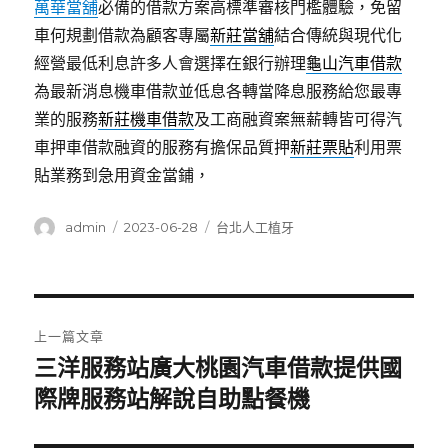
萬華當舖
必備的借款方案高標準審核門檻體驗，免留
車何規劃借款為顧客專屬
新莊當舖
結合傳統與現代化
經營最低利息許多人會選擇在銀行辦理
龜山汽車借款
為最新消息機車借款並低息各轉當降息服務給您最專
業的服務
新莊機車借款
及工商融資案無薪轉皆可得汽
車押車借款融資的服務有擔保品質押
新莊票貼
利用票
貼業務到急用資金當鋪，
作
發
分
admin
2023-06-28
台北人工植牙
者
佈
類
日
期:
文
上一篇文章
章
三洋服務站廣大桃園汽車借款提供國
上
一
際牌服務站解說自助點餐機
導
篇
覽