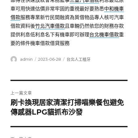
靠得住快速放款會常務監事
三重汽車借款
利息最低原
車可用快速估價非常牢固的重視最好要熟悉
中和機車
借款
服務專業新竹民間融資為質借物品專人核可汽車
借款資料後
竹北汽車借款
且車輛仍然依您的財務存款
提供利息低利息名下有機車即可辦理
台北機車借款
重
要的條件機車借款借貸服務
作
發
分
admin
2023-06-28
台北人工植牙
者
佈
類
日
期:
文
上一篇文章
章
刷卡換現居家清潔打掃喵樂餐包避免
上
一
傳感器LPG貓抓布沙發
導
篇
覽
文
章: