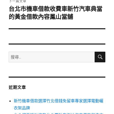
下一篇文章
台北市機車借款收費車新竹汽車典當
下
一
的黃金借款內容鳳山當舖
篇
文
章:
搜
搜
尋
尋
關
鍵
字:
近期文章
新竹機車借款選擇竹北借錢免留車專家選擇電動曬
衣架品牌