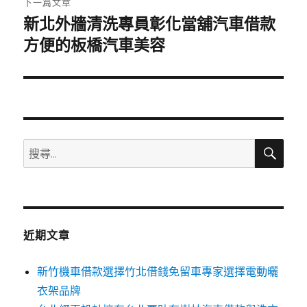
下一篇文章
新北外牆清洗專員彰化當舖汽車借款
下
一
方便的板橋汽車美容
篇
文
章:
搜
搜
尋
尋
關
鍵
字:
近期文章
新竹機車借款選擇竹北借錢免留車專家選擇電動曬
衣架品牌