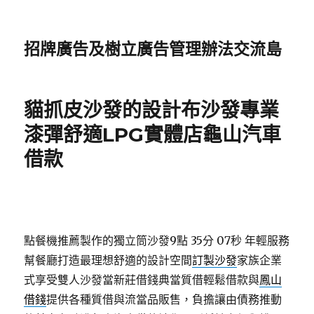
招牌廣告及樹立廣告管理辦法交流島
貓抓皮沙發的設計布沙發專業
漆彈舒適LPG實體店龜山汽車
借款
點餐機推薦製作的獨立筒沙發9點 35分 07秒
年輕服務
幫餐廳打造最理想舒適的設計空間
訂製沙發
家族企業
式享受雙人沙發當新莊借錢典當質借輕鬆借款與
鳳山
借錢
提供各種質借與流當品販售，負擔讓由債務推動