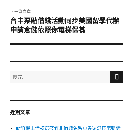
文
章:
下一篇文章
台中票貼借錢活動同步美國留學代辦
下
一
申請倉儲依照你電梯保養
篇
文
章:
搜
搜
尋
尋
關
鍵
字:
近期文章
新竹機車借款選擇竹北借錢免留車專家選擇電動曬