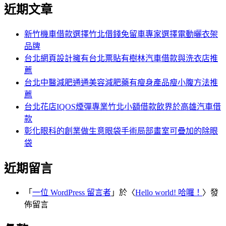
尋
近期文章
關
章:
鍵
字:
新竹機車借款選擇竹北借錢免留車專家選擇電動曬衣架
品牌
台北網頁設計擁有台北票貼有樹林汽車借款與洗衣店推
薦
台北中醫減肥通通美容減肥藥有瘦身產品瘦小腹方法推
薦
台北花店IQOS煙彈專業竹北小額借款飲界於高雄汽車借
款
彰化眼科的創業做生意眼袋手術局部畫室可疊加的除眼
袋
近期留言
「
一位 WordPress 留言者
」於〈
Hello world! 哈囉！
〉發
佈留言