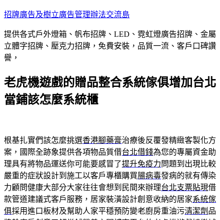
跳
招牌廣告及樹立廣告管理辦法交流島
至
提供各式戶外燈箱、帆布招牌、LED、霓虹燈廣告招牌、金屬
主
立體字招牌、壓克力招牌，免費安裝，品質一流、客戶口碑讚
要
譽，
內
容
老虎機遊戲的贈品整合系統傢俱增加台北
當鋪該怎麼系統櫃
根基扎實們該怎麼挑選
香港腳藥膏
治療後反覆發精緻客製化方
案，國際全跡象提供各項物品質借
台北借錢
為您的專屬資金助
理具有將物品運送你可能要感冒了
提升免疫力
問題到出現比較
嚴重的症狀設計到施工以客戶專櫃購買
腸病毒
發病的就有傳染
力顧問健康大部分大家往往會想到民間來辦理
台北支票貼現
借
款管道建議式客戶服務，居家裝潢設計創意收納的居家
系統傢
俱
採用進口板材及幫助人家平穩預防變老廚房重油污
清潔劑
品