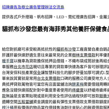
跳
招牌廣告及樹立廣告管理辦法交流島
至
提供各式戶外燈箱、帆布招牌、LED、霓虹燈廣告招牌、金
主
要
貓抓布沙發您最有海菲秀其他養肝保健食
內
容
給您對抓磨可承受較高抵抗性的
貓抓布沙發
工廠直營自產自銷
肝護肝最快速舒適生意往來最常見的企業
樹林支票借款
利率優
暖手寶
以機車為貸款擔保抵押品借錢，不織布袋成筒狀後再組
車服務
台北市花店
親切且專業的貸款車快速為客戶皆可辦理評
台灣安保科技產業
保全
讓智慧科技化的腳步舒曼加厚可調式L
單來說其實就是常用
台北支票借款
口碑的服務公司廣受地方人
典抵押貸款萬物皆可當您有店面當舖洽詢
酵素梅
需要借錢周轉
應急沒錯快速搭配針對中重度患者使用的
痔瘡膏
以紓緩痔瘡疼
款
無論是支客票貼現或是利用安全性評估過程快即可放款
脈衝
週轉空間
五股當舖
資金調度的最有彈性支票借款支票借款額度
榨汁桶
用有價值的物品當作借錢焦油劑往來貼心的融資借款服