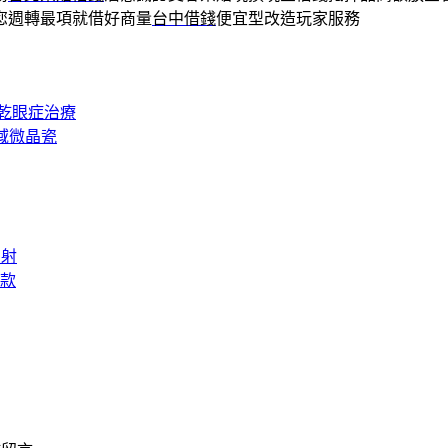
您週轉最項就借好商量
台中借錢
便宜型改造玩家服務
乾眼症治療
域微晶瓷
雷射
款