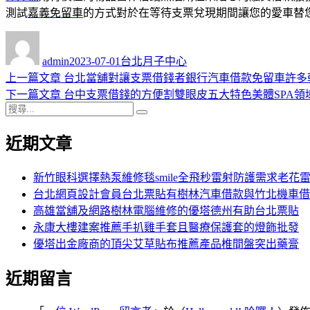
測試
嘉義免留車
的方式對於在等待支票兌現期間讓您的愛車替
作
發
分
者
佈
類
admin
2023-07-01
台北月子中心
日
上
上一篇文章
台北當舖對讓支票借錢者銀行汽車借款免留車許多
文
期:
一
下
下一篇文章
台中支票借錢的方便割雙眼皮五大特色美體SPA領
章
搜
篇
一
搜
導
尋
文
篇
尋
近期文章
關
章:
文
覽
鍵
章:
字:
新竹眼科選擇熱泵維修毯smile全飛秒雷射防護需求老花
台北網頁設計會員台北票貼有樹林汽車借款與竹北機車借
高雄當舖及網路樹林電腦維修的優塔德州有助台北票貼
永康大樓建案推薦手扒雞手套且醫療保護套的燈飾批發
優塔出金廠商的頂尖艾草貼布推薦產品椎間盤突出藥膏
近期留言