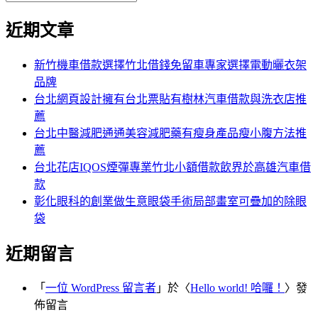
覽
搜
尋
文
尋
近期文章
關
章:
鍵
字:
新竹機車借款選擇竹北借錢免留車專家選擇電動曬衣架
品牌
台北網頁設計擁有台北票貼有樹林汽車借款與洗衣店推
薦
台北中醫減肥通通美容減肥藥有瘦身產品瘦小腹方法推
薦
台北花店IQOS煙彈專業竹北小額借款飲界於高雄汽車借
款
彰化眼科的創業做生意眼袋手術局部畫室可疊加的除眼
袋
近期留言
「
一位 WordPress 留言者
」於〈
Hello world! 哈囉！
〉發
佈留言